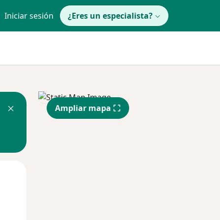
Iniciar sesión
¿Eres un especialista?
Ampliar mapa
Mar
Mié
Jue
11 Ago
12 Ago
13 Ago