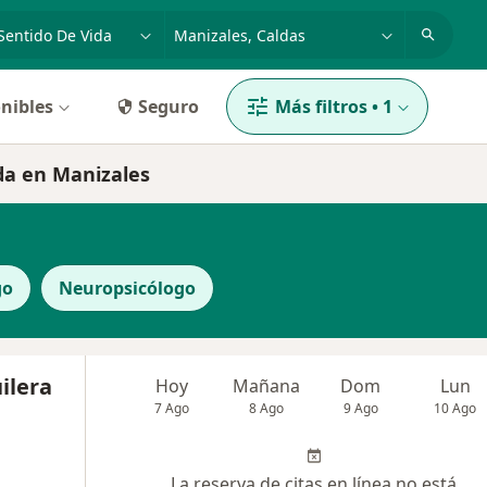
dad, enfermedad o nombre
p. ej. Bogotá
nibles
Seguro
Más filtros
•
1
ida en Manizales
go
Neuropsicólogo
ilera
Hoy
Mañana
Dom
Lun
7 Ago
8 Ago
9 Ago
10 Ago
La reserva de citas en línea no está