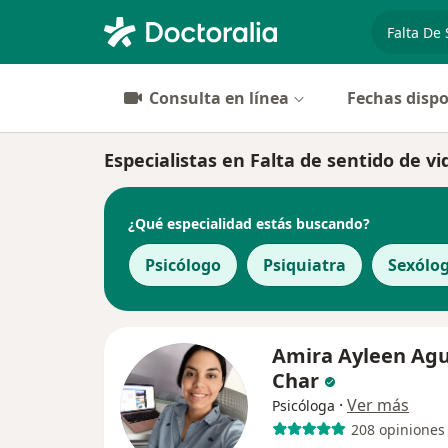
especiali
Consulta en línea
Fechas dispo
Especialistas en Falta de sentido de v
¿Qué especialidad estás buscando?
Psicólogo
Psiquiatra
Sexólo
Amira Ayleen Agu
Char
·
Ver más
Psicóloga
208 opiniones