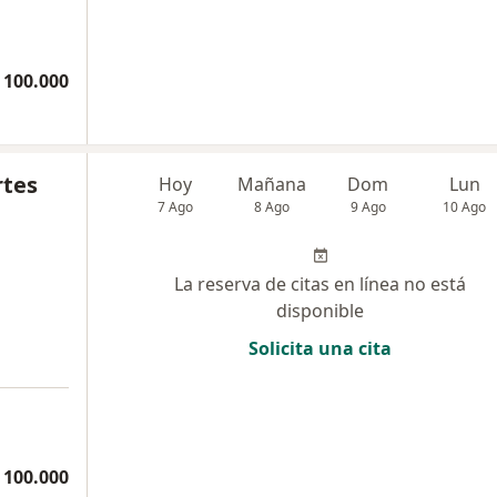
 100.000
rtes
Hoy
Mañana
Dom
Lun
7 Ago
8 Ago
9 Ago
10 Ago
La reserva de citas en línea no está
disponible
Solicita una cita
a
 100.000