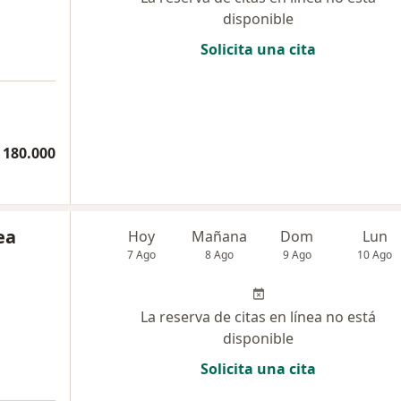
disponible
Solicita una cita
 180.000
ea
Hoy
Mañana
Dom
Lun
7 Ago
8 Ago
9 Ago
10 Ago
La reserva de citas en línea no está
disponible
Solicita una cita