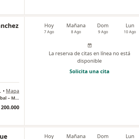
Sánchez
Hoy
Mañana
Dom
Lun
7 Ago
8 Ago
9 Ago
10 Ago
La reserva de citas en línea no está
disponible
Solicita una cita
asa 3, Manizales
•
Mapa
Consulta online de Psicoterapia Lita Aristizábal – Manizales
 200.000
que
Hoy
Mañana
Dom
Lun