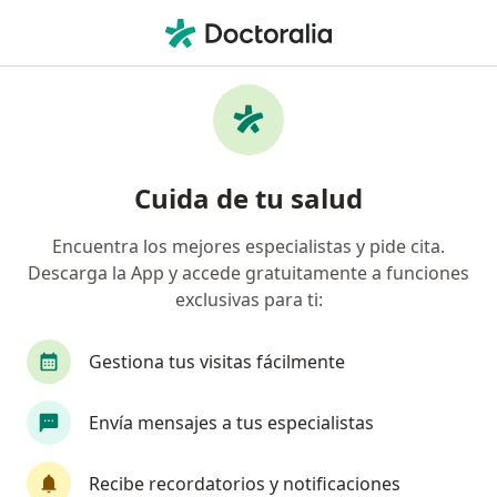
Men
Psicoterapia Individual • Manizales, Caldas
Filtros
• 1
Seguro
Mapa
Especialistas en Psicoterapia Individual
Cuida de tu salud
Manizales
Encuentra los mejores especialistas y pide cita.
Descarga la App y accede gratuitamente a funciones
¿Qué especialidad estás buscando?
exclusivas para ti:
Psicólogo
Psiquiatra
Terapeuta compleme
Gestiona tus visitas fácilmente
Envía mensajes a tus especialistas
Recibe recordatorios y notificaciones