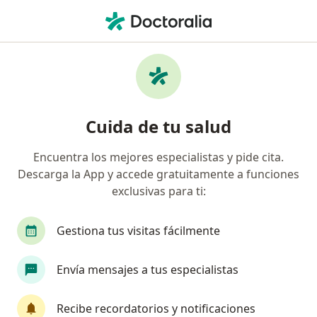
Men
Trastorno De Ansiedad Generalizada • Manizales, Caldas
Filtros
• 1
Seguro
Mapa
Especialistas en Trastorno de ansiedad
Cuida de tu salud
generalizada en Manizales
Encuentra los mejores especialistas y pide cita.
Descarga la App y accede gratuitamente a funciones
¿Qué especialidad estás buscando?
exclusivas para ti:
Psicólogo
Psiquiatra
Médico general
Gestiona tus visitas fácilmente
Envía mensajes a tus especialistas
Recibe recordatorios y notificaciones