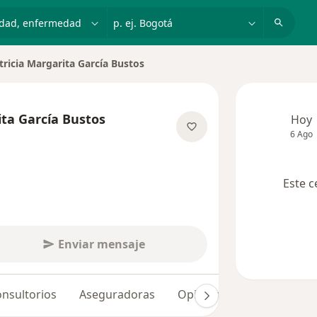
dad, enfermedad o nombre
p. ej. Bogotá
tricia Margarita García Bustos
r de ciudad
ita García Bustos
Hoy
6 Ago
re las especializaciones
Este c
Enviar mensaje
nsultorios
Aseguradoras
Opiniones (4)