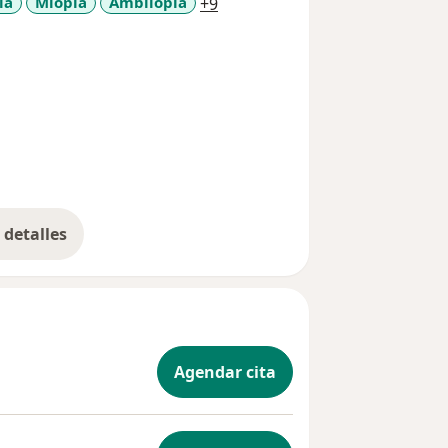
a11y_sr_more_diseases
ía
Miopía
Ambliopía
+9
detalles
bre la experiencia
Agendar cita