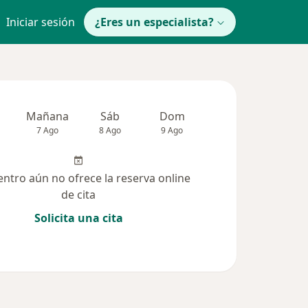
Iniciar sesión
¿Eres un especialista?
Mañana
Sáb
Dom
Lun
Mar
7 Ago
8 Ago
9 Ago
10 Ago
11 Ag
entro aún no ofrece la reserva online
de cita
Solicita una cita