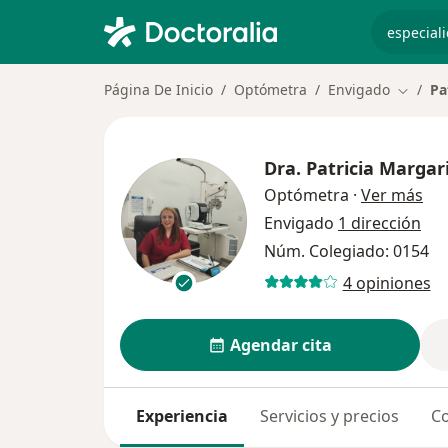
especiali
Página De Inicio
Optómetra
Envigado
Pa
Cambia
Dra.
Patricia Margar
sob
Optómetra
·
Ver más
Envigado
1 dirección
Núm. Colegiado: 0154
4 opiniones
Agendar cita
Experiencia
Servicios y precios
Co