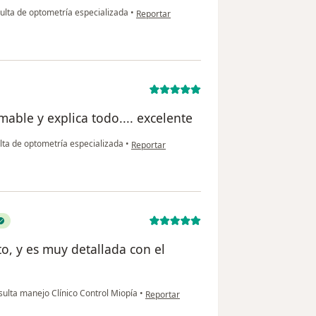
en opinión del usuario Diego pulgarin
lta de optometría especializada
•
Reportar
ble y explica todo.... excelente
en opinión del usuario Paula Quintero
ta de optometría especializada
•
Reportar
o, y es muy detallada con el
en opinión del usuario Thomas saldarriaga
ulta manejo Clínico Control Miopía
•
Reportar