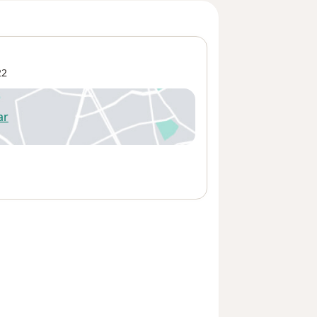
22
ar
 abre en una nueva pestaña