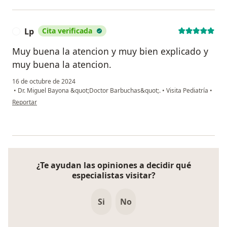
Lp
Cita verificada
L
Muy buena la atencion y muy bien explicado y
muy buena la atencion.
16 de octubre de 2024
•
Dr. Miguel Bayona &quot;Doctor Barbuchas&quot;.
•
Visita Pediatría
•
en opinión del usuario Lp
Reportar
¿Te ayudan las opiniones a decidir qué
especialistas visitar?
Si
No