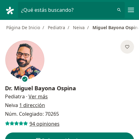
Men
¿Qué estás buscando?
Página De Inicio
Pediatra
Neiva
Miguel Bayona Ospin
Dr.
Miguel Bayona Ospina
sobre las especializaciones
Pediatra
·
Ver más
Neiva
1 dirección
Núm. Colegiado: 70265
94 opiniones