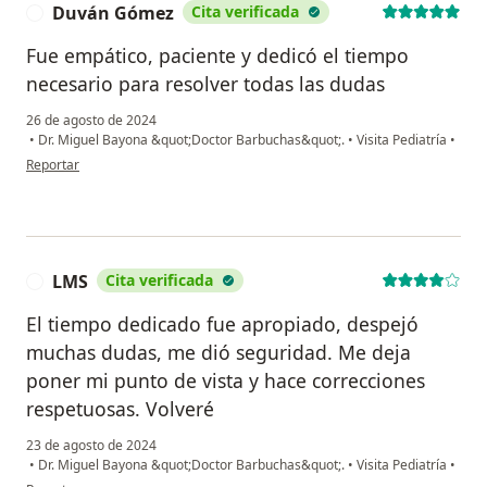
Duván Gómez
Cita verificada
D
Fue empático, paciente y dedicó el tiempo
necesario para resolver todas las dudas
26 de agosto de 2024
•
Dr. Miguel Bayona &quot;Doctor Barbuchas&quot;.
•
Visita Pediatría
•
en opinión del usuario Duván Gómez
Reportar
LMS
Cita verificada
L
El tiempo dedicado fue apropiado, despejó
muchas dudas, me dió seguridad. Me deja
poner mi punto de vista y hace correcciones
respetuosas. Volveré
23 de agosto de 2024
•
Dr. Miguel Bayona &quot;Doctor Barbuchas&quot;.
•
Visita Pediatría
•
en opinión del usuario LMS