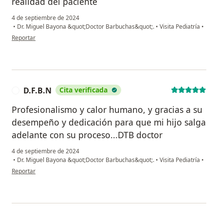
realidad del paciente
4 de septiembre de 2024
•
Dr. Miguel Bayona &quot;Doctor Barbuchas&quot;.
•
Visita Pediatría
•
en opinión del usuario Jessica Ospina
Reportar
D.F.B.N
Cita verificada
D
Profesionalismo y calor humano, y gracias a su
desempeño y dedicación para que mi hijo salga
adelante con su proceso...DTB doctor
4 de septiembre de 2024
•
Dr. Miguel Bayona &quot;Doctor Barbuchas&quot;.
•
Visita Pediatría
•
en opinión del usuario D.F.B.N
Reportar