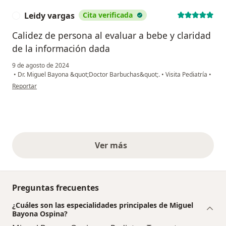
Leidy vargas
Cita verificada
L
Calidez de persona al evaluar a bebe y claridad
de la información dada
9 de agosto de 2024
•
Dr. Miguel Bayona &quot;Doctor Barbuchas&quot;.
•
Visita Pediatría
•
en opinión del usuario Leidy vargas
Reportar
Ver más
opiniones anteriores
Preguntas frecuentes
¿Cuáles son las especialidades principales de Miguel
Bayona Ospina?