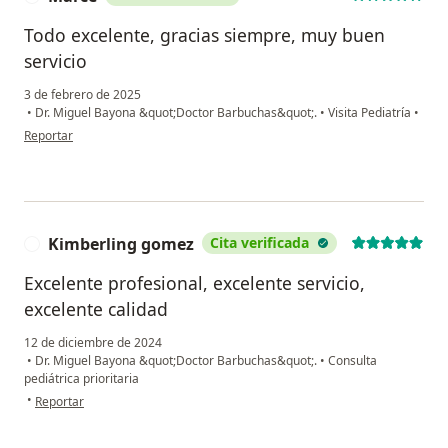
Todo excelente, gracias siempre, muy buen
servicio
3 de febrero de 2025
•
Dr. Miguel Bayona &quot;Doctor Barbuchas&quot;.
•
Visita Pediatría
•
en opinión del usuario Marce
Reportar
Kimberling gomez
Cita verificada
K
Excelente profesional, excelente servicio,
excelente calidad
12 de diciembre de 2024
•
Dr. Miguel Bayona &quot;Doctor Barbuchas&quot;.
•
Consulta
pediátrica prioritaria
en opinión del usuario Kimberling gomez
•
Reportar