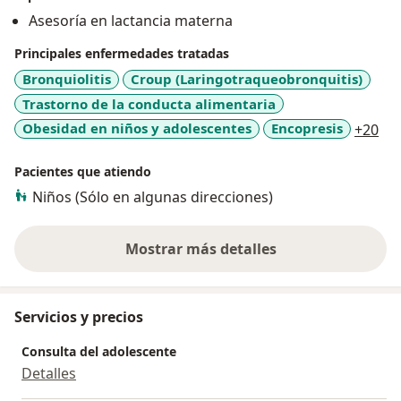
Asesoría en lactancia materna
Principales enfermedades tratadas
Bronquiolitis
Croup (Laringotraqueobronquitis)
Trastorno de la conducta alimentaria
a11
Obesidad en niños y adolescentes
Encopresis
+20
Pacientes que atiendo
Niños (Sólo en algunas direcciones)
Mostrar más detalles
sobre la experiencia
Servicios y precios
Consulta del adolescente
Detalles