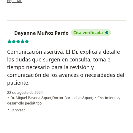
Reportar
Dayanna Muñoz Pardo
Cita verificada
D
Comunicación asertiva. El Dr. explica a detalle
las dudas que surgen en consulta, toma el
tiempo necesario para la revisión y
comunicación de los avances o necesidades del
paciente.
22 de agosto de 2024
•
Dr. Miguel Bayona &quot;Doctor Barbuchas&quot;.
•
Crecimiento y
desarrollo pediátrico
en opinión del usuario Dayanna Muñoz Pardo
•
Reportar