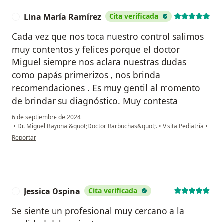
Lina María Ramírez
Cita verificada
L
Cada vez que nos toca nuestro control salimos
muy contentos y felices porque el doctor
Miguel siempre nos aclara nuestras dudas
como papás primerizos , nos brinda
recomendaciones . Es muy gentil al momento
de brindar su diagnóstico. Muy contesta
6 de septiembre de 2024
•
Dr. Miguel Bayona &quot;Doctor Barbuchas&quot;.
•
Visita Pediatría
•
en opinión del usuario Lina María Ramírez
Reportar
Jessica Ospina
Cita verificada
J
Se siente un profesional muy cercano a la