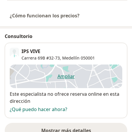
¿Cómo funcionan los precios?
Consultorio
IPS VIVE
Carrera 69B #32-73,
Medellín
050001
Ampliar
se abre en una nueva pestañ
Disponibilidad
Este especialista no ofrece reserva online en esta
dirección
¿Qué puedo hacer ahora?
Mostrar más detalles