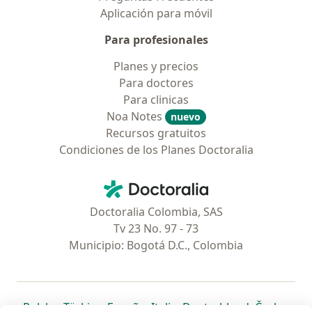
Aplicación para móvil
Para profesionales
Planes y precios
Para doctores
Para clinicas
Noa Notes
nuevo
Recursos gratuitos
Condiciones de los Planes Doctoralia
Contacto
Doctoralia - Página de inicio
Doctoralia Colombia, SAS
Tv 23 No. 97 - 73
Municipio: Bogotá D.C., Colombia
se abre en una nueva pestaña
se abre en una nueva pestaña
se abre en una nueva pestaña
se abre en una nueva pes
se abre en 
se a
Polska
,
Türkiye
,
España
,
Italia
,
Deutschland
,
Česko
,