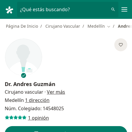
Men
¿Qué estás buscando?
Página De Inicio
Cirujano Vascular
Medellín
Andre
Cambiar de 
Dr.
Andres Guzmán
sobre las especializaciones
Cirujano vascular
·
Ver más
Medellín
1 dirección
Núm. Colegiado: 14548025
1 opinión