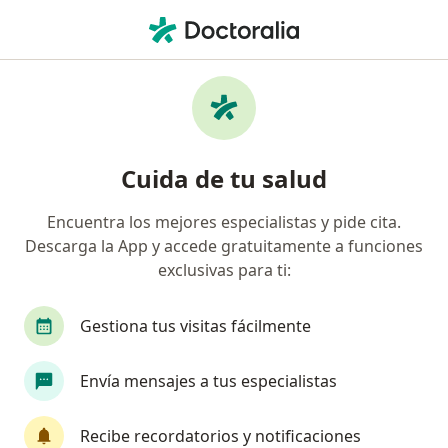
Men
Cirujano Vascular • Medellín, Antioquia
Filtros
Seguro:
Coomeva Medicina Pr
Cirujanos vasculares recomendados de
Cuida de tu salud
Coomeva Medicina Prepagada S.A. en
Medellín
Encuentra los mejores especialistas y pide cita.
Descarga la App y accede gratuitamente a funciones
exclusivas para ti:
Gestiona tus visitas fácilmente
Envía mensajes a tus especialistas
Dr. Heinz Hiller
Recibe recordatorios y notificaciones
Cirujano vascular, Cirujano cardiovascular