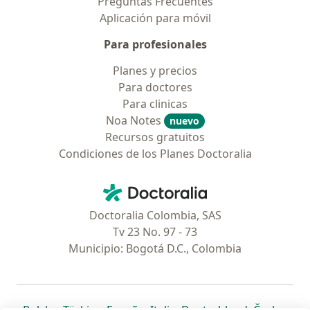
Preguntas Frecuentes
Aplicación para móvil
Para profesionales
Planes y precios
Para doctores
Para clinicas
Noa Notes
nuevo
Recursos gratuitos
Condiciones de los Planes Doctoralia
Contacto
Doctoralia - Página de inicio
Doctoralia Colombia, SAS
Tv 23 No. 97 - 73
Municipio: Bogotá D.C., Colombia
se abre en una nueva pestaña
se abre en una nueva pestaña
se abre en una nueva pestaña
se abre en una nueva pes
se abre en 
se a