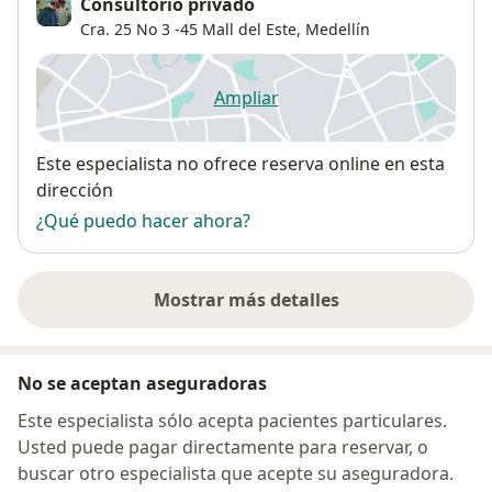
Consultorio privado
Cra. 25 No 3 -45 Mall del Este,
Medellín
Ampliar
se abre en una nueva pestañ
Disponibilidad
Este especialista no ofrece reserva online en esta
dirección
¿Qué puedo hacer ahora?
Mostrar más detalles
sobre la dirección
No se aceptan aseguradoras
Este especialista sólo acepta pacientes particulares.
Usted puede pagar directamente para reservar, o
buscar otro especialista que acepte su aseguradora.