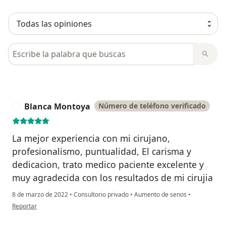
Busca en opiniones
Blanca Montoya
Número de teléfono verificado
B
La mejor experiencia con mi cirujano,
profesionalismo, puntualidad, El carisma y
dedicacion, trato medico paciente excelente y
muy agradecida con los resultados de mi cirujia
8 de marzo de 2022
•
Consultorio privado
•
Aumento de senos
•
en opinión del usuario Blanca Montoya
Reportar