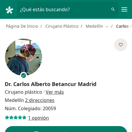
Men
¿Qué estás buscando?
Página De Inicio
Cirujano Plástico
Medellín
Carlos 
Cambiar de c
Dr.
Carlos Alberto Betancur Madrid
sobre las especializaciones
Cirujano plástico
·
Ver más
Medellín
2 direcciones
Núm. Colegiado: 20059
1 opinión