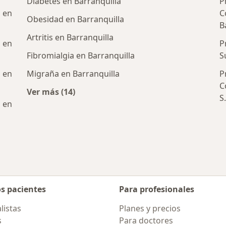
Diabetes en Barranquilla
P
 en
C
Obesidad en Barranquilla
B
Artritis en Barranquilla
 en
P
Fibromialgia en Barranquilla
S
 en
Migraña en Barranquilla
P
C
Ver más (14)
S
Más en esta categoría: Enfermedades más 
 en
os pacientes
Para profesionales
listas
Planes y precios
s
Para doctores