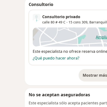
Consultorio
Consultorio privado
calle 80 # 49 C - 15 cons 309,
Barranquil
Ampli
se
Disponibilidad
Este especialista no ofrece reserva onlin
¿Qué puedo hacer ahora?
Mostrar más 
so
No se aceptan aseguradoras
Este especialista sólo acepta pacientes par