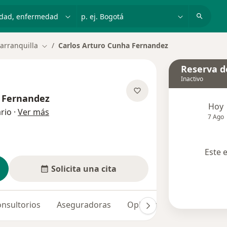
dad, enfermedad o nombre
p. ej. Bogotá
arranquilla
Carlos Arturo Cunha Fernandez
Cambiar de ciudad
Reserva de
Inactivo
a Fernandez
Hoy
sobre las especializaciones
rio
·
Ver más
7 Ago
Este 
Solicita una cita
nsultorios
Aseguradoras
Opiniones