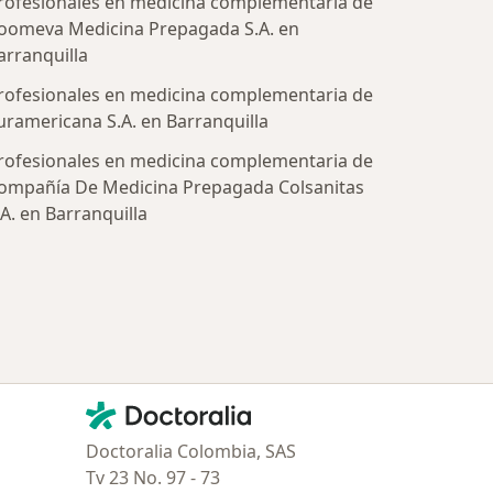
rofesionales en medicina complementaria de
oomeva Medicina Prepagada S.A. en
arranquilla
rofesionales en medicina complementaria de
uramericana S.A. en Barranquilla
rofesionales en medicina complementaria de
ompañía De Medicina Prepagada Colsanitas
.A. en Barranquilla
tratadas
Contacto
Doctoralia - Página de inicio
Doctoralia Colombia, SAS
Tv 23 No. 97 - 73