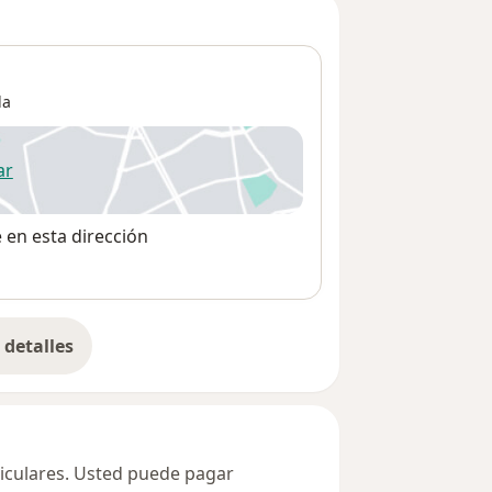
la
ar
 abre en una nueva pestaña
e en esta dirección
detalles
bre la dirección
ticulares. Usted puede pagar