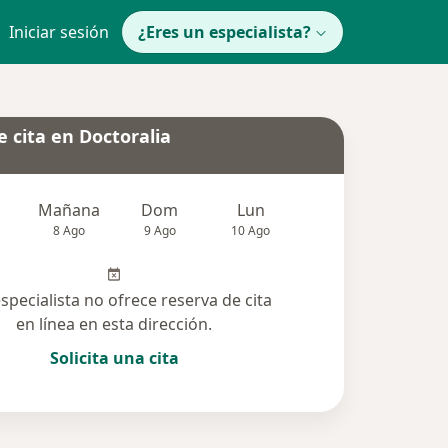
Iniciar sesión
¿Eres un especialista?
 cita en Doctoralia
Mañana
Dom
Lun
Mar
Mié
8 Ago
9 Ago
10 Ago
11 Ago
12 Ag
especialista no ofrece reserva de cita
en línea en esta dirección.
Solicita una cita