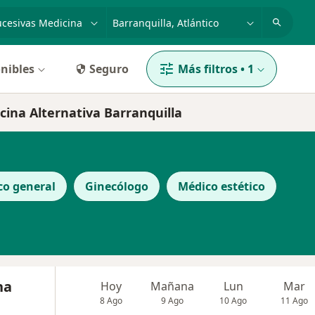
dad, enfermedad o nombre
p. ej. Bogotá
nibles
Seguro
Más filtros
•
1
icina Alternativa Barranquilla
co general
Ginecólogo
Médico estético
na
Hoy
Mañana
Lun
Mar
8 Ago
9 Ago
10 Ago
11 Ago