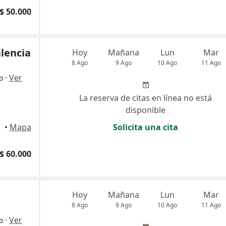
$ 50.000
alencia
Hoy
Mañana
Lun
Mar
8 Ago
9 Ago
10 Ago
11 Ago
·
Ver
o
La reserva de citas en línea no está
disponible
•
Mapa
Solicita una cita
$ 60.000
Hoy
Mañana
Lun
Mar
8 Ago
9 Ago
10 Ago
11 Ago
·
Ver
o