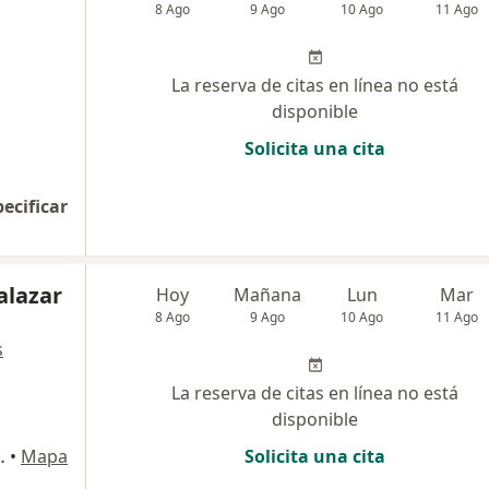
8 Ago
9 Ago
10 Ago
11 Ago
La reserva de citas en línea no está
disponible
Solicita una cita
pecificar
alazar
Hoy
Mañana
Lun
Mar
8 Ago
9 Ago
10 Ago
11 Ago
s
La reserva de citas en línea no está
disponible
umano, Barranquilla
•
Mapa
Solicita una cita