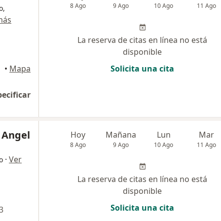
8 Ago
9 Ago
10 Ago
11 Ago
o,
más
La reserva de citas en línea no está
disponible
•
Mapa
Solicita una cita
pecificar
a Angel
Hoy
Mañana
Lun
Mar
8 Ago
9 Ago
10 Ago
11 Ago
·
Ver
o
La reserva de citas en línea no está
disponible
Solicita una cita
3