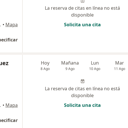
La reserva de citas en línea no está
disponible
Barranquilla
•
Mapa
Solicita una cita
pecificar
uez
Hoy
Mañana
Lun
Mar
8 Ago
9 Ago
10 Ago
11 Ago
La reserva de citas en línea no está
disponible
Barranquilla
•
Mapa
Solicita una cita
pecificar