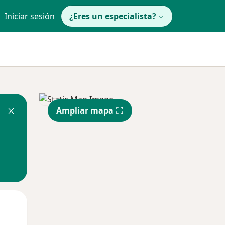
Iniciar sesión
¿Eres un especialista?
Ampliar mapa
Mié
Jue
Vie
12 Ago
13 Ago
14 Ago