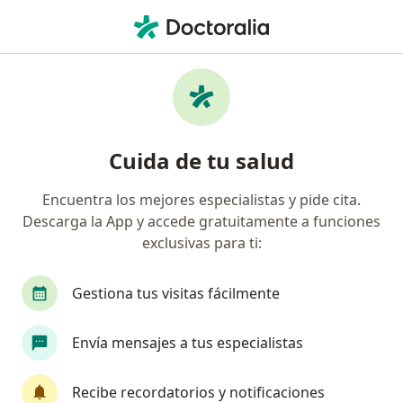
Men
Homeosiniatria • Barranquilla, Atlántico
Filtros
• 1
Seguro
Mapa
Especialistas en Homeosiniatria
Cuida de tu salud
Barranquilla
Encuentra los mejores especialistas y pide cita.
Descarga la App y accede gratuitamente a funciones
¿Qué especialidad estás buscando?
exclusivas para ti:
Terapeuta complementario
Ginecólogo
M
Gestiona tus visitas fácilmente
Envía mensajes a tus especialistas
Recibe recordatorios y notificaciones