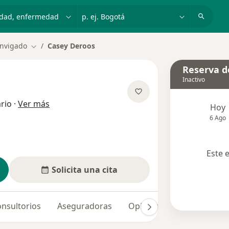
dad, enfermedad o nombre
p. ej. Bogotá
nvigado
Casey Deroos
Cambiar de ciudad
Reserva de
Inactivo
sobre las especializaciones
rio
·
Ver más
Hoy
6 Ago
Este 
Solicita una cita
nsultorios
Aseguradoras
Opiniones (9)