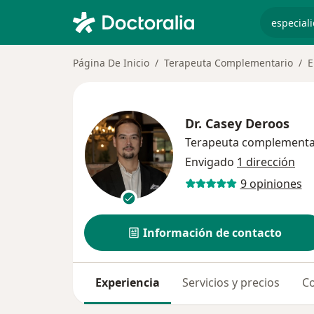
especiali
Página De Inicio
Terapeuta Complementario
E
Dr.
Casey Deroos
Terapeuta complementa
Envigado
1 dirección
9 opiniones
Información de contacto
Experiencia
Servicios y precios
Co