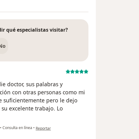
ir qué especialistas visitar?
No
e doctor, sus palabras y
ación con otras personas como mi
e suficientemente pero le dejo
su excelente trabajo. Lo
en opinión del usuario Luisa
•
Consulta en línea
•
Reportar