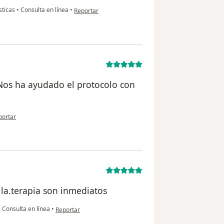
en opinión del usuario Carmen
sticas
•
Consulta en línea
•
Reportar
 Nos ha ayudado el protocolo con
opinión del usuario Olga
portar
 la.terapia son inmediatos
en opinión del usuario Olga
•
Consulta en línea
•
Reportar