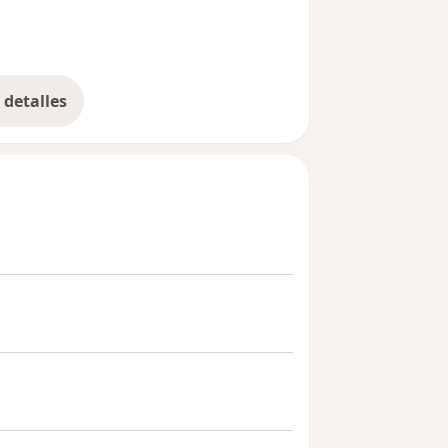
cario General de la Archidiócesis de
diversos deportes como artes
 Sus pacientes lo han premiado con su
 altamente su servicio.
detalles
bre la experiencia