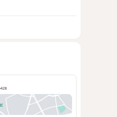
428
ar
 abre en una nueva pestaña