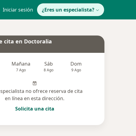
Iniciar sesión
¿Eres un especialista?
 cita en Doctoralia
Mañana
Sáb
Dom
Lun
Mar
7 Ago
8 Ago
9 Ago
10 Ago
11 Ag
especialista no ofrece reserva de cita
en línea en esta dirección.
Solicita una cita