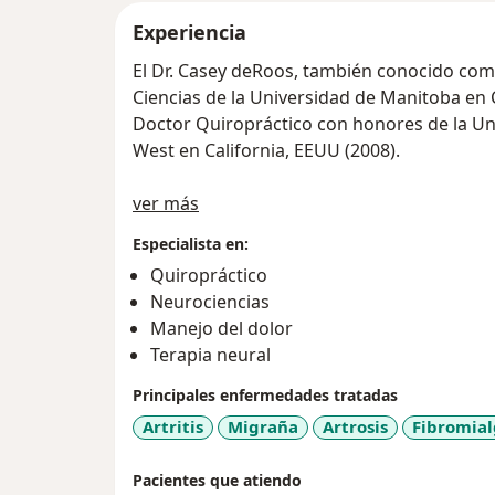
Experiencia
El Dr. Casey deRoos, también conocido com
Ciencias de la Universidad de Manitoba en
Doctor Quiropráctico con honores de la Uni
West en California, EEUU (2008).
Acerca de mí
Dr. Casey comenzó su carrera trabajando c
ver más
del sudeste asiático, en el distrito central
Especialista en:
después, se asoció con sus colegas para lid
Quiropráctico
especialistas de la zona hospitalaria más i
Neurociencias
por nueve años.
Manejo del dolor
Terapia neural
Dr. Casey sirvió dedicadamente a la comuni
años (2009-2021) y posee un total de 16 añ
Principales enfermedades tratadas
pacientes de todas las edades, desde bebés 
Artritis
Migraña
Artrosis
Fibromial
embarazo y utiliza su conocimiento práctic
ayudar a individuos/atletas a alcanzar su
Pacientes que atiendo