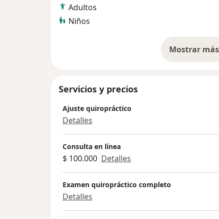
Adultos
Dr. Casey fue el Doctor Quiropráctico del Vi
Niños
Singapur, numerosos Atletas Olímpicos en 
marciales, arqueamiento, gimnasia y tenis.
confianza e inmensa gratitud al recomendar
Mostrar más 
so
Servicios y precios
Ajuste quiropráctico
Detalles
Consulta en línea
$ 100.000
Detalles
Examen quiropráctico completo
Detalles