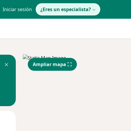
Iniciar sesión
¿Eres un especialista?
Ampliar mapa
Mar
Mié
Jue
11 Ago
12 Ago
13 Ago