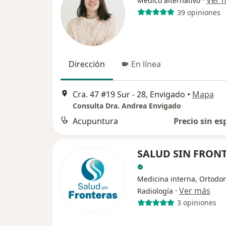
·
Ver 
Medico alternativo
39 opiniones
Dirección
En línea
Cra. 47 #19 Sur - 28, Envigado
•
Mapa
Consulta Dra. Andrea Envigado
Acupuntura
Precio sin es
SALUD SIN FRON
Medicina interna, Ortodon
·
Ver más
Radiología
3 opiniones