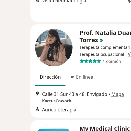
Visita Reumatología
$
Prof. Natalia Dua
Torres
Terapeuta complementari
·
V
Terapeuta ocupacional
1 opinión
Dirección
En línea
Calle 31 Sur 43 a 48, Envigado
•
Mapa
KactusCowork
Auriculoterapia
My Medical Clini