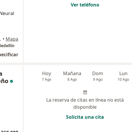
Ver teléfono
 Neural
ntioquia, Envigado
•
Mapa
edellín
pecificar
a
Hoy
Mañana
Dom
Lun
eño
7 Ago
8 Ago
9 Ago
10 Ago
La reserva de citas en línea no está
disponible
Solicita una cita