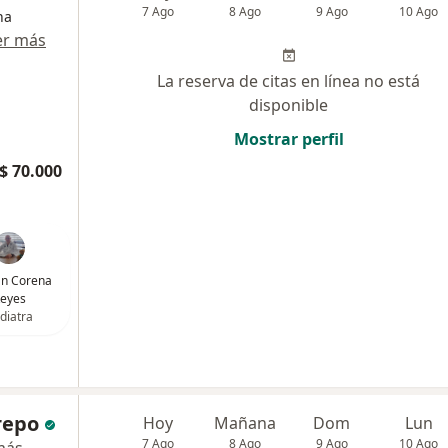
7 Ago
8 Ago
9 Ago
10 Ago
na
er más
La reserva de citas en línea no está
disponible
Mostrar perfil
$ 70.000
ván Corena
eyes
diatra
repo
Hoy
Mañana
Dom
Lun
7 Ago
8 Ago
9 Ago
10 Ago