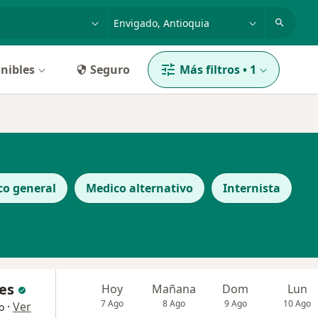
dad, enfermedad o nombre
p. ej. Bogotá
nibles
Seguro
Más filtros
•
1
co general
Medico alternativo
Internista
ces
Hoy
Mañana
Dom
Lun
7 Ago
8 Ago
9 Ago
10 Ago
·
Ver
o