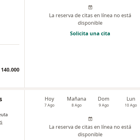
La reserva de citas en línea no está
disponible
Solicita una cita
 140.000
s
Hoy
Mañana
Dom
Lun
7 Ago
8 Ago
9 Ago
10 Ago
euta
s
La reserva de citas en línea no está
disponible