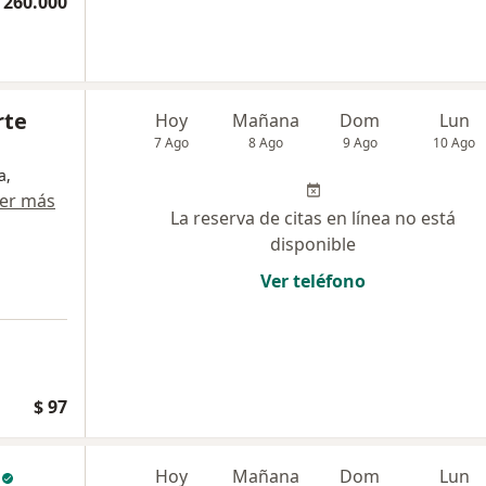
 260.000
rte
Hoy
Mañana
Dom
Lun
7 Ago
8 Ago
9 Ago
10 Ago
a,
er más
La reserva de citas en línea no está
disponible
Ver teléfono
$ 97
c
Hoy
Mañana
Dom
Lun