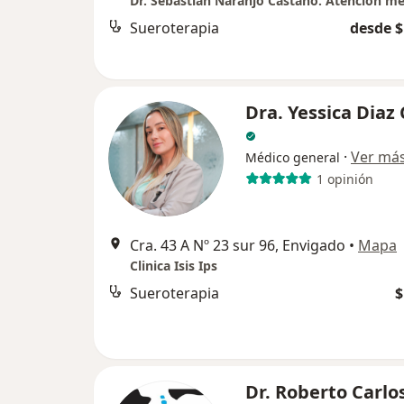
Sueroterapia
desde $
Dra. Yessica Diaz
·
Ver má
Médico general
1 opinión
Cra. 43 A Nº 23 sur 96, Envigado
•
Mapa
Clinica Isis Ips
Sueroterapia
$
Dr. Roberto Carlo