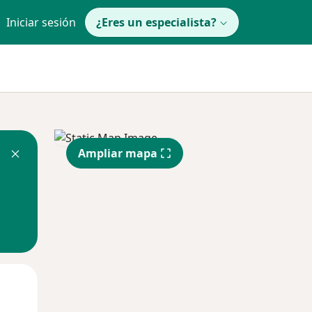
Iniciar sesión
¿Eres un especialista?
Ampliar mapa
Mié
Jue
Vie
12 Ago
13 Ago
14 Ago