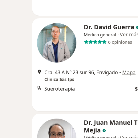
Dr. David Guerra
·
Ver má
Médico general
6 opiniones
Cra. 43 A Nº 23 sur 96, Envigado
•
Mapa
Clinica Isis Ips
Sueroterapia
$
Dr. Juan Manuel 
Mejía
·
Ver má
Médico general