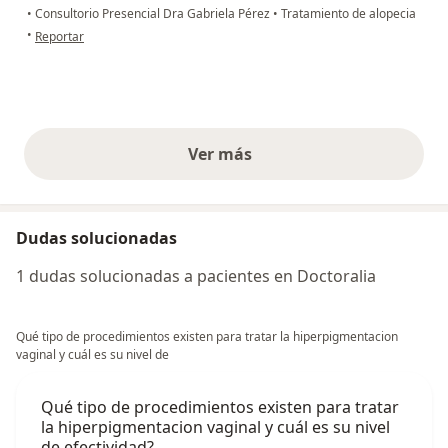
•
Consultorio Presencial Dra Gabriela Pérez
•
Tratamiento de alopecia
en opinión del usuario N.Q
•
Reportar
Ver más
opiniones anteriores
Dudas solucionadas
1 dudas solucionadas a pacientes en Doctoralia
Qué tipo de procedimientos existen para tratar la hiperpigmentacion
vaginal y cuál es su nivel de
Qué tipo de procedimientos existen para tratar
la hiperpigmentacion vaginal y cuál es su nivel
de efectividad?