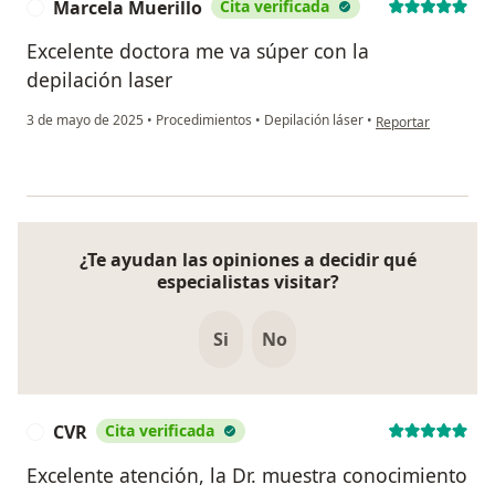
Marcela Muerillo
Cita verificada
M
Excelente doctora me va súper con la
depilación laser
en opinión del usua
3 de mayo de 2025
•
Procedimientos
•
Depilación láser
•
Reportar
¿Te ayudan las opiniones a decidir qué
especialistas visitar?
Si
No
CVR
Cita verificada
C
Excelente atención, la Dr. muestra conocimiento