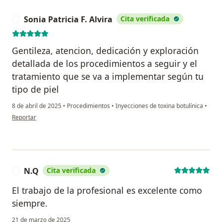
Sonia Patricia F. Alvira
Cita verificada
S
Gentileza, atencion, dedicación y exploración
detallada de los procedimientos a seguir y el
tratamiento que se va a implementar según tu
tipo de piel
8 de abril de 2025
•
Procedimientos
•
Inyecciones de toxina botulínica
•
en opinión del usuario Sonia Patricia F. Alvira
Reportar
N.Q
Cita verificada
N
El trabajo de la profesional es excelente como
siempre.
21 de marzo de 2025