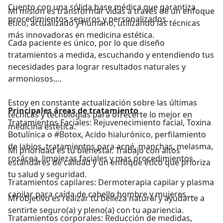
Cuento con una sólida base médica que garantiza
Mi misión es transformar vidas a través de un enfoque
procedimientos seguros y personalizados.
ético, actualizado y humano, utilizando las técnicas
más innovadoras en medicina estética.
Cada paciente es único, por lo que diseño
tratamientos a medida, escuchando y entendiendo tus
necesidades para lograr resultados naturales y
armoniosos.
Estoy en constante actualización sobre las últimas
Principales áreas de tratamiento
técnicas y tecnologías para ofrecerte lo mejor en
Tratamientos Faciales: Rejuvenecimiento facial, Toxina
medicina estética.
Botulínica o #Botox, Acido hialurónico, perfilamiento
de labios, tratamientos para acné, manchas, melasma,
Mi prioridad es tu bienestar. Trabajo con altos
rosácea, limpiezas faciales y mas procedimientos.
estándares de calidad y un enfoque ético que prioriza
tu salud y seguridad.
Tratamientos capilares: Dermoterapia capilar y plasma
capilar para caída de cabello hombre y mujeres.
Mi objetivo es realzar tu belleza natural y ayudarte a
sentirte seguro(a) y pleno(a) con tu apariencia.
Tratamientos corporales: Reducción de medidas,