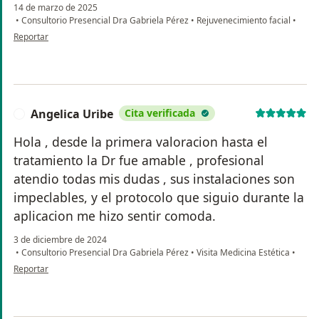
14 de marzo de 2025
•
Consultorio Presencial Dra Gabriela Pérez
•
Rejuvenecimiento facial
•
en opinión del usuario Yohana Guerrero
Reportar
Angelica Uribe
Cita verificada
A
Hola , desde la primera valoracion hasta el
tratamiento la Dr fue amable , profesional
atendio todas mis dudas , sus instalaciones son
impeclables, y el protocolo que siguio durante la
aplicacion me hizo sentir comoda.
3 de diciembre de 2024
•
Consultorio Presencial Dra Gabriela Pérez
•
Visita Medicina Estética
•
en opinión del usuario Angelica Uribe
Reportar