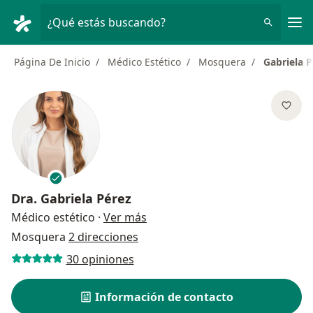
Men
¿Qué estás buscando?
Página De Inicio
Médico Estético
Mosquera
Gabriela P
Dra.
Gabriela Pérez
sobre las especializaciones
Médico estético
·
Ver más
Mosquera
2 direcciones
30 opiniones
Información de contacto