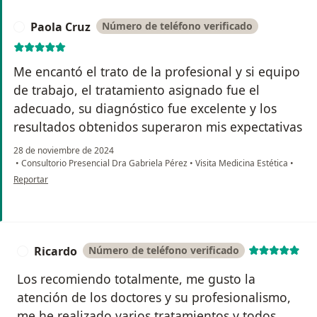
Paola Cruz
Número de teléfono verificado
P
Me encantó el trato de la profesional y si equipo
de trabajo, el tratamiento asignado fue el
adecuado, su diagnóstico fue excelente y los
resultados obtenidos superaron mis expectativas
28 de noviembre de 2024
•
Consultorio Presencial Dra Gabriela Pérez
•
Visita Medicina Estética
•
en opinión del usuario Paola Cruz
Reportar
Ricardo
Número de teléfono verificado
R
Los recomiendo totalmente, me gusto la
atención de los doctores y su profesionalismo,
me he realizado varios tratamientos y todos