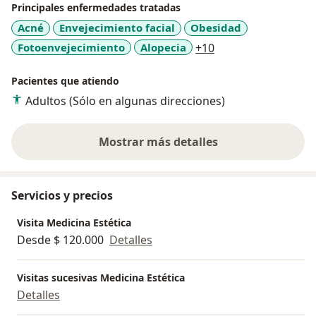
tensado de la piel, tratamiento de grasa localizada,
Principales enfermedades tratadas
celulitis.
Acné
Envejecimiento facial
Obesidad
a11y_sr_more_dise
Fotoenvejecimiento
Alopecia
+10
Depilación Laser: Laser Removall Trio de Tentrek para
depilación láser definitiva en cualquier área corporal.
Pacientes que atiendo
Adultos (Sólo en algunas direcciones)
Peeling químico para el manejo de diferentes
patologías.
Mostrar más detalles
sobre la experiencia
Sueroterapia: Megadosis de vitamina C, tratamientos
con sueros homeopáticos acorde a tu necesidad.
Servicios y precios
Visita Medicina Estética
Desde $ 120.000
Detalles
Visitas sucesivas Medicina Estética
Detalles