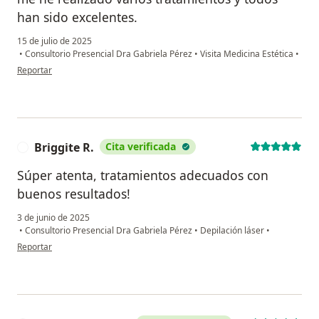
han sido excelentes.
15 de julio de 2025
•
Consultorio Presencial Dra Gabriela Pérez
•
Visita Medicina Estética
•
en opinión del usuario Ricardo
Reportar
Briggite R.
Cita verificada
B
Súper atenta, tratamientos adecuados con
buenos resultados!
3 de junio de 2025
•
Consultorio Presencial Dra Gabriela Pérez
•
Depilación láser
•
en opinión del usuario Briggite R.
Reportar