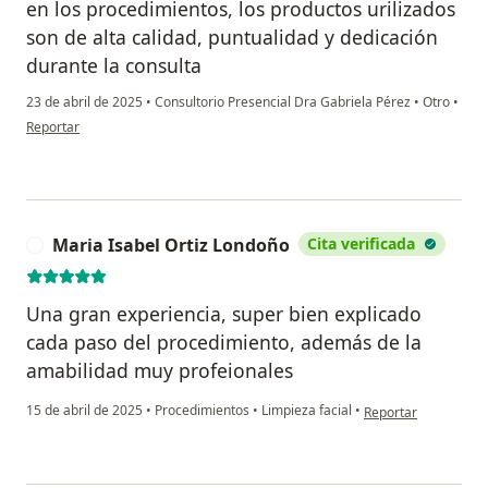
en los procedimientos, los productos urilizados
son de alta calidad, puntualidad y dedicación
durante la consulta
23 de abril de 2025
•
Consultorio Presencial Dra Gabriela Pérez
•
Otro
•
en opinión del usuario CVR
Reportar
Maria Isabel Ortiz Londoño
Cita verificada
M
Una gran experiencia, super bien explicado
cada paso del procedimiento, además de la
amabilidad muy profeionales
en opinión del usuar
15 de abril de 2025
•
Procedimientos
•
Limpieza facial
•
Reportar