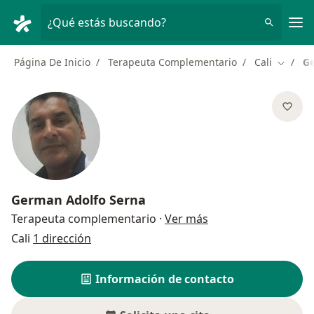
Men
¿Qué estás buscando?
Página De Inicio
Terapeuta Complementario
Cali
Ge
Cambiar
German Adolfo Serna
sobre las especializ
Terapeuta complementario
·
Ver más
Cali
1 dirección
Información de contacto