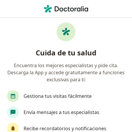
Men
Visita Medicina Alternativa • Cali, Valle del Cauca
Filtros
• 1
Seguro
Mapa
Especialistas en Visita Medicina Alternativa
Cuida de tu salud
Cali
Encuentra los mejores especialistas y pide cita.
Descarga la App y accede gratuitamente a funciones
¿Qué especialidad estás buscando?
exclusivas para ti:
Terapeuta complementario
Médico general
Gestiona tus visitas fácilmente
Envía mensajes a tus especialistas
Recibe recordatorios y notificaciones