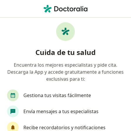
Men
Sueroterapia • Cali, Valle del Cauca
Filtros
• 1
Seguro
Mapa
Especialistas en Sueroterapia Cali
Cuida de tu salud
Encuentra los mejores especialistas y pide cita.
¿Qué especialidad estás buscando?
Descarga la App y accede gratuitamente a funciones
Médico general
Terapeuta complementario
exclusivas para ti:
Gestiona tus visitas fácilmente
Envía mensajes a tus especialistas
Recibe recordatorios y notificaciones