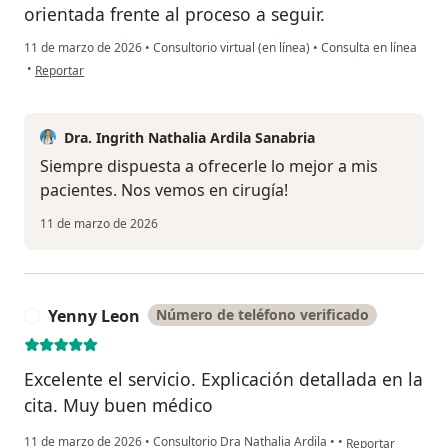
orientada frente al proceso a seguir.
11 de marzo de 2026
•
Consultorio virtual (en línea)
•
Consulta en línea
en opinión del usuario Carolina Mosso
•
Reportar
Dra. Ingrith Nathalia Ardila Sanabria
Siempre dispuesta a ofrecerle lo mejor a mis
pacientes. Nos vemos en cirugía!
11 de marzo de 2026
Yenny Leon
Número de teléfono verificado
Y
Excelente el servicio. Explicación detallada en la
cita. Muy buen médico
en opinión del us
11 de marzo de 2026
•
Consultorio Dra Nathalia Ardila
•
•
Reportar