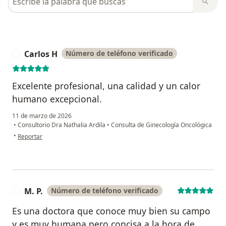
Carlos H
Número de teléfono verificado
C
Excelente profesional, una calidad y un calor
humano excepcional.
11 de marzo de 2026
•
Consultorio Dra Nathalia Ardila
•
Consulta de Ginecología Oncológica
en opinión del usuario Carlos H
•
Reportar
M. P.
Número de teléfono verificado
M
Es una doctora que conoce muy bien su campo
y es muy humana pero concisa a la hora de