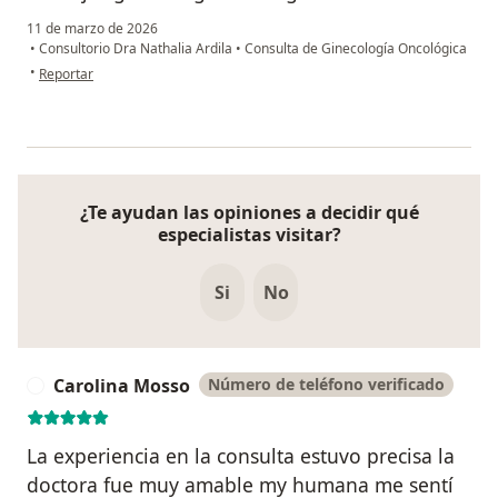
11 de marzo de 2026
•
Consultorio Dra Nathalia Ardila
•
Consulta de Ginecología Oncológica
en opinión del usuario Laura camila
•
Reportar
¿Te ayudan las opiniones a decidir qué
especialistas visitar?
Si
No
Carolina Mosso
Número de teléfono verificado
C
La experiencia en la consulta estuvo precisa la
doctora fue muy amable my humana me sentí