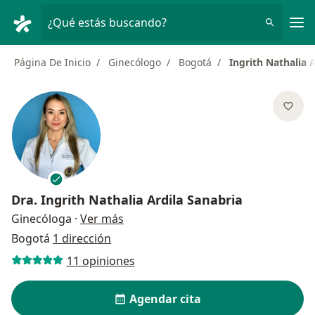
Men
¿Qué estás buscando?
Página De Inicio
Ginecólogo
Bogotá
Ingrith Nathalia 
Dra.
Ingrith Nathalia Ardila Sanabria
sobre las especializaciones
Ginecóloga
·
Ver más
Bogotá
1 dirección
11 opiniones
Agendar cita