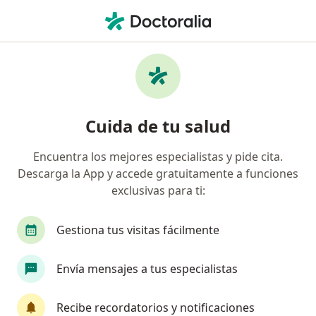
Men
Urólogo • Nueva Granada, Cali, Valle del Cauca
Filtros
Seguro
Mapa
Urólogos en Nueva Granada, Cali
Cuida de tu salud
Encuentra los mejores especialistas y pide cita.
¿Cuál es tu compañía aseguradora?
Descarga la App y accede gratuitamente a funciones
Compañía De Medicina Prepagada Colsanitas S.A.
exclusivas para ti:
Gestiona tus visitas fácilmente
Envía mensajes a tus especialistas
Recibe recordatorios y notificaciones