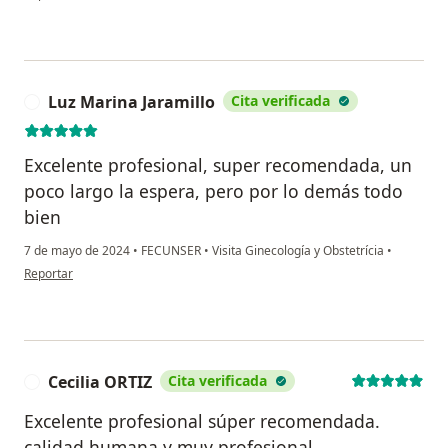
Luz Marina Jaramillo
Cita verificada
L
Excelente profesional, super recomendada, un
poco largo la espera, pero por lo demás todo
bien
7 de mayo de 2024
•
FECUNSER
•
Visita Ginecología y Obstetrícia
•
en opinión del usuario Luz Marina Jaramillo
Reportar
Cecilia ORTIZ
Cita verificada
C
Excelente profesional súper recomendada.
calidad humana y muy profesional