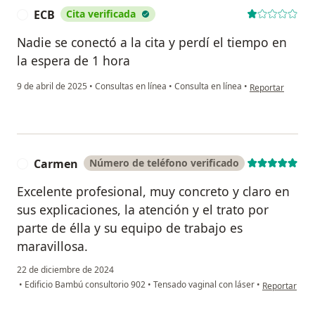
ECB
Cita verificada
E
Nadie se conectó a la cita y perdí el tiempo en
la espera de 1 hora
en opinión del u
9 de abril de 2025
•
Consultas en línea
•
Consulta en línea
•
Reportar
Carmen
Número de teléfono verificado
C
Excelente profesional, muy concreto y claro en
sus explicaciones, la atención y el trato por
parte de élla y su equipo de trabajo es
maravillosa.
22 de diciembre de 2024
en opinión d
•
Edificio Bambú consultorio 902
•
Tensado vaginal con láser
•
Reportar