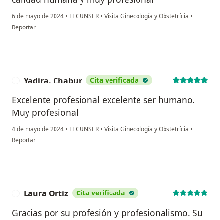
6 de mayo de 2024
•
FECUNSER
•
Visita Ginecología y Obstetrícia
•
en opinión del usuario Cecilia ORTIZ
Reportar
Yadira. Chabur
Cita verificada
Y
Excelente profesional excelente ser humano.
Muy profesional
4 de mayo de 2024
•
FECUNSER
•
Visita Ginecología y Obstetrícia
•
en opinión del usuario Yadira. Chabur
Reportar
Laura Ortiz
Cita verificada
L
Gracias por su profesión y profesionalismo. Su