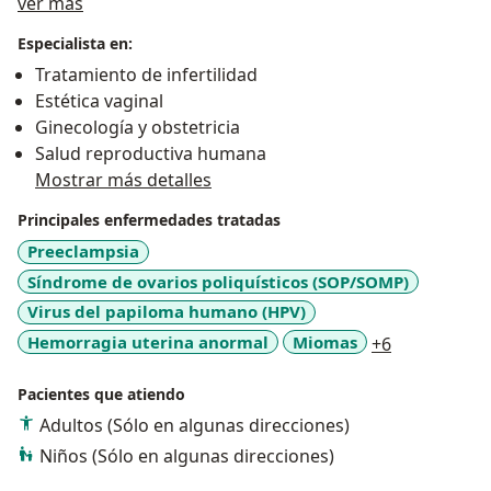
Acerca de mí
sentido humano y tecnología de punta. Los miembros
ver más
del equipo interactúanos activamente para tomar las
Especialista en:
mejores decisiones, y de esta manera proveerte
Tratamiento de infertilidad
minuciosos cuidados y atención individualizada y
Estética vaginal
actualizada, para que estos procesos sean lo más
Ginecología y obstetricia
amigables y cómodos posibles.
Salud reproductiva humana
Mostrar más detalles
Principales enfermedades tratadas
Preeclampsia
Síndrome de ovarios poliquísticos (SOP/SOMP)
Virus del papiloma humano (HPV)
a11y_sr_mo
Hemorragia uterina anormal
Miomas
+6
Pacientes que atiendo
Adultos (Sólo en algunas direcciones)
Niños (Sólo en algunas direcciones)