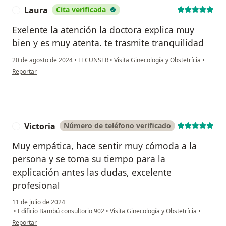
Laura
Cita verificada
L
Exelente la atención la doctora explica muy
bien y es muy atenta. te trasmite tranquilidad
20 de agosto de 2024
•
FECUNSER
•
Visita Ginecología y Obstetrícia
•
en opinión del usuario Laura
Reportar
Victoria
Número de teléfono verificado
V
Muy empática, hace sentir muy cómoda a la
persona y se toma su tiempo para la
explicación antes las dudas, excelente
profesional
11 de julio de 2024
•
Edificio Bambú consultorio 902
•
Visita Ginecología y Obstetrícia
•
en opinión del usuario Victoria
Reportar