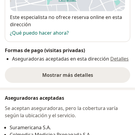
se abre en una nueva pestañ
Disponibilidad
Este especialista no ofrece reserva online en esta
dirección
¿Qué puedo hacer ahora?
Formas de pago (visitas privadas)
Aseguradoras aceptadas en esta dirección
Detalles
Mostrar más detalles
sobre la dirección
Aseguradoras aceptadas
Se aceptan aseguradoras, pero la cobertura varía
según la ubicación y el servicio.
Suramericana S.A.
Colmedica Medicina Prepagada S.A.