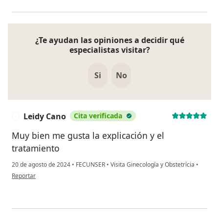
¿Te ayudan las opiniones a decidir qué
especialistas visitar?
Si
No
Leidy Cano
Cita verificada
L
Muy bien me gusta la explicación y el
tratamiento
20 de agosto de 2024
•
FECUNSER
•
Visita Ginecología y Obstetrícia
•
en opinión del usuario Leidy Cano
Reportar