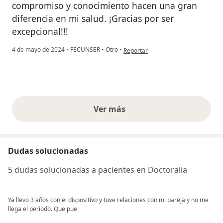
compromiso y conocimiento hacen una gran
diferencia en mi salud. ¡Gracias por ser
excepcional!!!
en opinión del usuario Laura Ortiz
4 de mayo de 2024
•
FECUNSER
•
Otro
•
Reportar
Ver más
opiniones anteriores
Dudas solucionadas
5 dudas solucionadas a pacientes en Doctoralia
Ya llevo 3 años con el dispositivo y tuve relaciones con mi pareja y no me
llega el periodo. Que pue