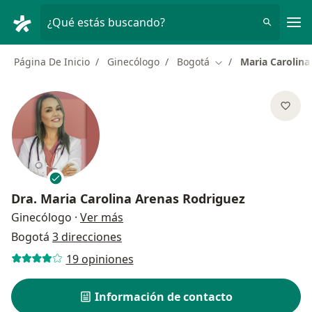
Men
¿Qué estás buscando?
Página De Inicio
Ginecólogo
Bogotá
Maria Carolina
Cambiar de ciudad
Dra.
Maria Carolina Arenas Rodriguez
sobre las especializaciones
Ginecólogo
·
Ver más
Bogotá
3 direcciones
19 opiniones
Información de contacto