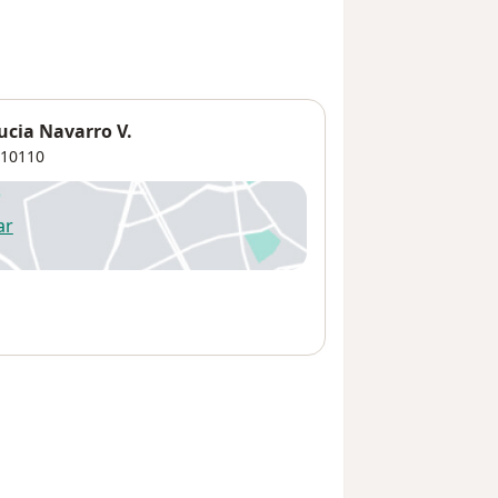
ucia Navarro V.
10110
ar
 abre en una nueva pestaña