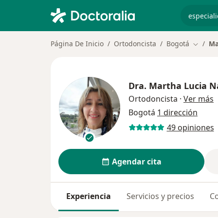
especiali
Página De Inicio
Ortodoncista
Bogotá
Ma
Cambiar
Dra.
Martha Lucia Na
s
Ortodoncista
·
Ver más
Bogotá
1 dirección
49 opiniones
Agendar cita
Experiencia
Servicios y precios
Co