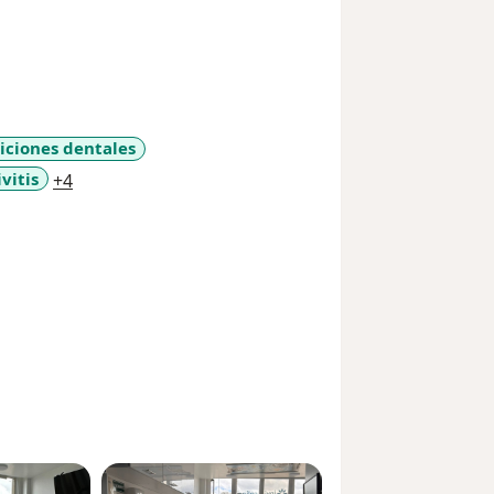
iciones dentales
a11y_sr_more_diseases
vitis
+4