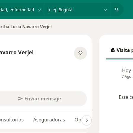
dad, enfermedad o nombre
p. ej. Bogotá
rtha Lucia Navarro Verjel
 de ciudad
Visita 
varro Verjel
Visita p
obre las especializaciones
Hoy
7 Ago
Este c
Enviar mensaje
nsultorios
Aseguradoras
Opiniones (49)
Dudas 