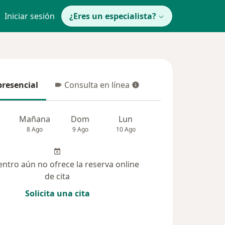
Iniciar sesión
¿Eres un especialista?
presencial
Consulta en línea
resencial
Consulta en línea
Mañana
Dom
Lun
Mar
Mié
8 Ago
9 Ago
10 Ago
11 Ago
12 Ag
entro aún no ofrece la reserva online
de cita
Solicita una cita
solucionadas (8)