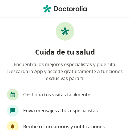
Men
Problemas En Articulación Temporomandibular • Bogotá, Cundinamarca
Filtros
• 1
Seguro
Mapa
Especialistas en Problemas en articulación
Cuida de tu salud
temporomandibular en Bogotá
Encuentra los mejores especialistas y pide cita.
Descarga la App y accede gratuitamente a funciones
¿Qué especialidad estás buscando?
exclusivas para ti:
Odontólogo
Ortodoncista
Cirujano maxil
Gestiona tus visitas fácilmente
Envía mensajes a tus especialistas
Recibe recordatorios y notificaciones