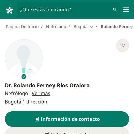
Men
¿Qué estás buscando?
Página De Inicio
Nefrólogo
Bogotá
Rolando Ferney 
Cambiar de ciudad
Dr.
Rolando Ferney Rios Otalora
sobre las especializaciones
Nefrólogo
·
Ver más
Bogotá
1 dirección
Información de contacto