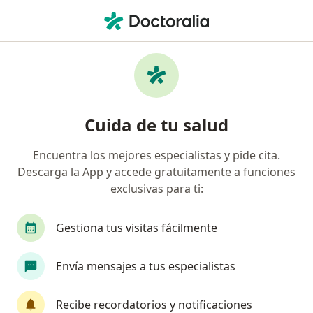
Men
Perinatólogo
Filtros
Seguro
Mapa
Perinatología
Cuida de tu salud
Encuentra los mejores especialistas y pide cita.
Elige la ciudad en la que buscas al especialista
Descarga la App y accede gratuitamente a funciones
Bogotá
Bucaramanga
exclusivas para ti:
Gestiona tus visitas fácilmente
Envía mensajes a tus especialistas
Recibe recordatorios y notificaciones