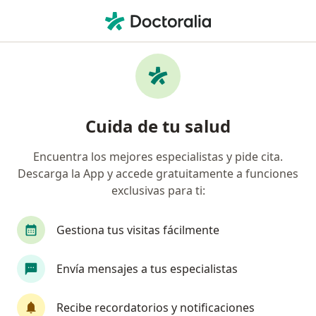
Men
¿Qué estás buscando?
Página De Inicio
Cirujano Plástico
Cirujano Plástico Medellín
Juan Esteban Sierra Mejía
Preguntas
Cuida de tu salud
Preguntas de pacientes
(17)
Encuentra los mejores especialistas y pide cita.
Descarga la App y accede gratuitamente a funciones
Buenas tardes doctor, que hay de cierto que estas inyecciones
exclusivas para ti:
de Toxina Botulinica tambien funcionan
Buenas tardes doctor, que hay de cierto
Gestiona tus visitas fácilmente
que estas inyecciones de Toxina
Botulinica tambien funcionan para
Envía mensajes a tus especialistas
adelgazar el rostro , digamos para
hacerlo mas fino.. o que tratamiento
recomienda usted? Gracias.
Recibe recordatorios y notificaciones