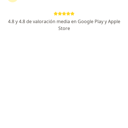
RESPUESTA DEL PROFESIONAL:
4.8 y 4.8 de valoración media en Google Play y Apple
No es para adelgazar el rostro, es para
Store
líneas de expresión. Quita arrugas... lo
ideal es buscar una buena asesoría de
un profesional en Cirugía Plastica.
Tuve cesárea hace 3 meses sufrí de preeclampsia en el trabajo
de parto dijo el Doctor que quede hipertensa
Tuve cesárea hace 3 meses sufrí de
preeclampsia en el trabajo de parto
dijo el Doctor que quede hipertensa no
me puedo hacer la lipolisis así?