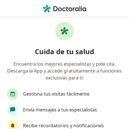
Men
¿Qué estás buscando?
Página De Inicio
Nutricionista
Nutricionista Medellín
Katherine Ruiz Vélez
Preguntas
Preguntas de pacientes
(68)
Cuida de tu salud
Encuentra los mejores especialistas y pide cita.
Buenos dias como puedo tomar disgrasil. En las comidas o
Descarga la App y accede gratuitamente a funciones
antes?
exclusivas para ti:
Buenos dias como puedo tomar
disgrasil. En las comidas o antes?
Gestiona tus visitas fácilmente
Envía mensajes a tus especialistas
RESPUESTA DEL PROFESIONAL:
Recibe recordatorios y notificaciones
Buenos días, el disgrasil tiene un