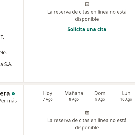
La reserva de citas en línea no está
disponible
Solicita una cita
T.
ele.
a S.A.
era
Hoy
Mañana
Dom
Lun
7 Ago
8 Ago
9 Ago
10 Ago
Ver más
La reserva de citas en línea no está
disponible