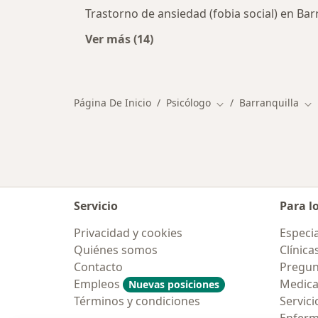
Trastorno de ansiedad (fobia social) en Bar
Ver más (14)
Más en esta categoría: Enfermeda
Página De Inicio
Psicólogo
Barranquilla
Cambiar de ciudad
Ca
Servicio
Para l
Privacidad y cookies
Especia
Quiénes somos
Clínica
Contacto
Pregun
Empleos
Medic
Nuevas posiciones
Términos y condiciones
Servici