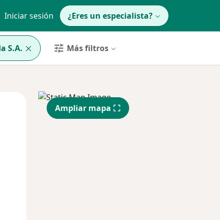
Iniciar sesión
¿Eres un especialista?
a S.A.
Más filtros
Mar
Mié
Jue
Ampliar mapa
11 Ago
12 Ago
13 Ago