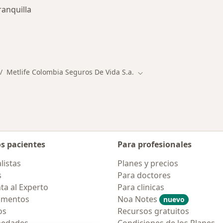
ranquilla
des más tratadas
Metlife Colombia Seguros De Vida S.a.
mbiar de ciudad
Cambiar de ciudad
os pacientes
Para profesionales
listas
Planes y precios
s
Para doctores
ta al Experto
Para clinicas
amentos
Noa Notes
nuevo
os
Recursos gratuitos