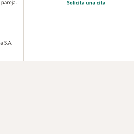
 pareja.
Solicita una cita
a S.A.