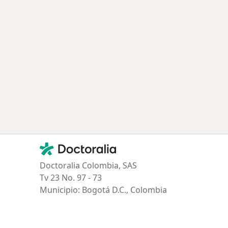
Contacto
Doctoralia - Página de inicio
Doctoralia Colombia, SAS
Tv 23 No. 97 - 73
Municipio: Bogotá D.C., Colombia