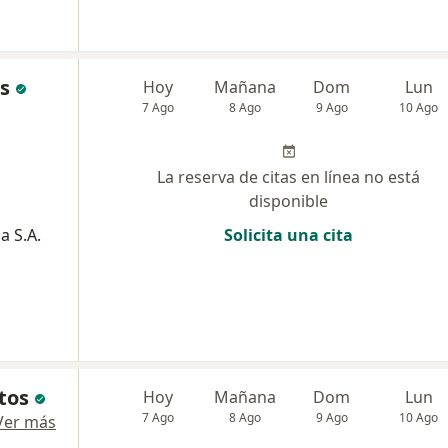
os
Hoy
Mañana
Dom
Lun
7 Ago
8 Ago
9 Ago
10 Ago
La reserva de citas en línea no está
disponible
a S.A.
Solicita una cita
tos
Hoy
Mañana
Dom
Lun
7 Ago
8 Ago
9 Ago
10 Ago
Ver más