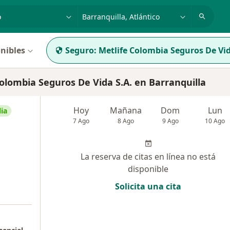
dad, enfermedad o nombre
p. ej. Bogotá
nibles
Seguro:
Metlife Colombia Seguros De Vid
olombia Seguros De Vida S.A. en Barranquilla
Hoy
Mañana
Dom
Lun
ia
7 Ago
8 Ago
9 Ago
10 Ago
La reserva de citas en línea no está
disponible
Solicita una cita
a