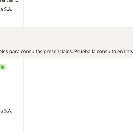
Consulta Psicológica Domiciliaria (Visita presencial en casa)
a S.A.
bles para consultas presenciales. Prueba la consulta en líne
ia
a S.A.