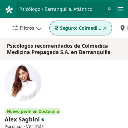
Men
Psicólogo • Barranquilla, Atlántico
Filtros
Seguro:
Colmedica Medicina P
Psicólogos recomendados de Colmedica
Medicina Prepagada S.A. en Barranquilla
Nuevo perfil en Doctoralia
Alex Sagbini
·
Ver más
Psicóloga