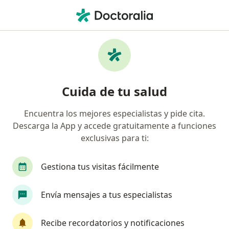
Men
Acoso Escolar • Barranquilla, Atlántico
Filtros
• 1
Seguro
Mapa
Especialistas en Acoso escolar en
Cuida de tu salud
Barranquilla
Encuentra los mejores especialistas y pide cita.
Descarga la App y accede gratuitamente a funciones
¿Qué especialidad estás buscando?
exclusivas para ti:
Psicólogo
Neuropsicólogo
Terapeuta com
Gestiona tus visitas fácilmente
Envía mensajes a tus especialistas
Recibe recordatorios y notificaciones