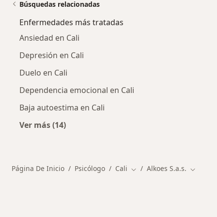
Búsquedas relacionadas
Enfermedades más tratadas
Ansiedad en Cali
Depresión en Cali
Duelo en Cali
Dependencia emocional en Cali
Baja autoestima en Cali
Ver más (14)
Más en esta categoría: Enfermedades más tr
Página De Inicio
Psicólogo
Cali
Alkoes S.a.s.
Cambiar de ciudad
Cambiar