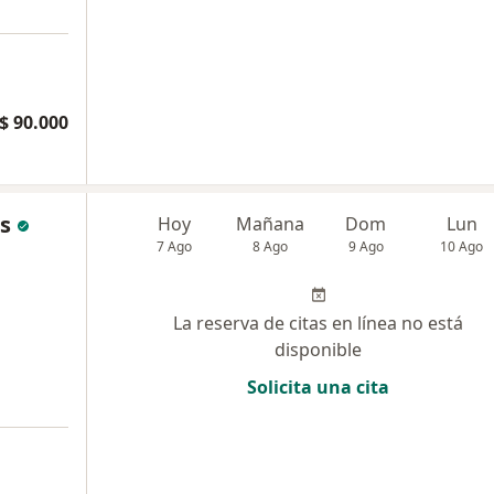
$ 90.000
os
Hoy
Mañana
Dom
Lun
7 Ago
8 Ago
9 Ago
10 Ago
La reserva de citas en línea no está
disponible
Solicita una cita