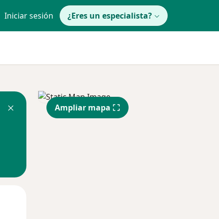
Iniciar sesión
¿Eres un especialista?
Ampliar mapa
Mar
Mié
Jue
11 Ago
12 Ago
13 Ago