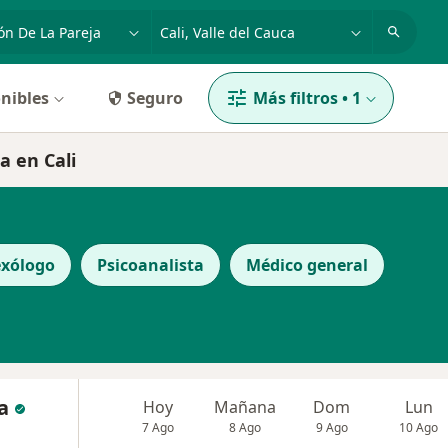
dad, enfermedad o nombre
p. ej. Bogotá
nibles
Seguro
Más filtros
•
1
a en Cali
exólogo
Psicoanalista
Médico general
a
Hoy
Mañana
Dom
Lun
7 Ago
8 Ago
9 Ago
10 Ago