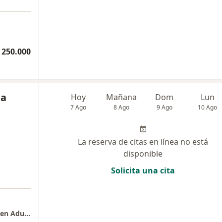
 250.000
la
Hoy
Mañana
Dom
Lun
7 Ago
8 Ago
9 Ago
10 Ago
La reserva de citas en línea no está
disponible
Solicita una cita
a
Consulta Privada de Psicología, Especialista en Adultos y Parejas. Dra Laura Marcela Muñoz Prado