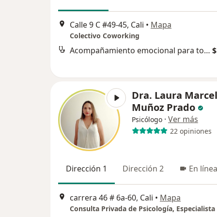
Calle 9 C #49-45, Cali
•
Mapa
Colectivo Coworking
Acompañamiento emocional para tomar decisiones
$
Dra. Laura Marce
Muñoz Prado
·
Ver más
Psicólogo
22 opiniones
Dirección 1
Dirección 2
En líne
carrera 46 # 6a-60, Cali
•
Mapa