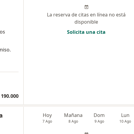
La reserva de citas en línea no está
disponible
ños
Solicita una cita
miso.
 190.000
a
Hoy
Mañana
Dom
Lun
7 Ago
8 Ago
9 Ago
10 Ago