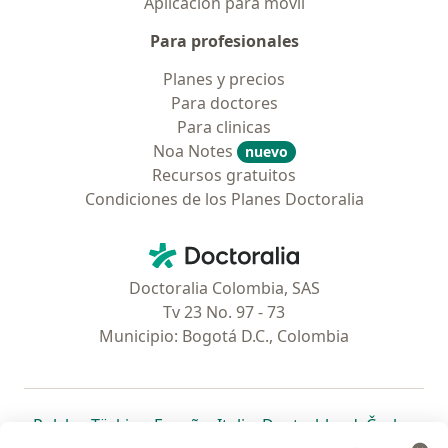
Aplicación para móvil
Para profesionales
Planes y precios
Para doctores
Para clinicas
Noa Notes
nuevo
Recursos gratuitos
Condiciones de los Planes Doctoralia
Contacto
Doctoralia - Página de inicio
Doctoralia Colombia, SAS
Tv 23 No. 97 - 73
Municipio: Bogotá D.C., Colombia
se abre en una nueva pestaña
se abre en una nueva pestaña
se abre en una nueva pestaña
se abre en una nueva pes
se abre en 
se a
Polska
,
Türkiye
,
España
,
Italia
,
Deutschland
,
Česko
,