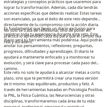
estrategias y conceptos prácticos que usaremos para
lograr tu transformación. Además, cada día tendrás
acciones específicas que deberás realizar. Estas tareas
son esenciales, ya que el éxito de este reto depende
directamente de tu compromiso con la acción diaria.
Es fundamental que lleves un diario exclusivo para
No sólo se trata de reflexionar, sino de poner en
registrar toda tu experiencia durante este reto. Este
práctica lo aprendido cada día para que el cambio sea
diario será tu herramienta más poderosa. Aquí podrás
real y duradero.
anotar tus pensamientos, reflexiones, preguntas,
progresos, dificultades y aprendizajes. El diario te
ayudará a mantenerte enfocado y a monitorear tu
evolución, y será clave para procesar cada paso del
camino.
Este reto no solo te ayudará a alcanzar metas a corto
plazo, sino que te permitirá crear una nueva versión
de ti mismo: más equilibrado, productivo y feliz. A
través de herramientas basadas en Psicología Positiva,
la PNL, la Física Cuántica, las Neurociencias y otras
disciplinas, transformaremos cada área de tu vida:
personal, profesional, emocional y espiritual.