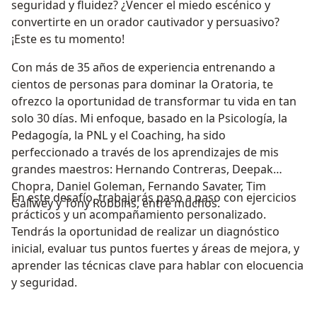
seguridad y fluidez? ¿Vencer el miedo escénico y
convertirte en un orador cautivador y persuasivo?
¡Este es tu momento!
Con más de 35 años de experiencia entrenando a
cientos de personas para dominar la Oratoria, te
ofrezco la oportunidad de transformar tu vida en tan
solo 30 días. Mi enfoque, basado en la Psicología, la
Pedagogía, la PNL y el Coaching, ha sido
perfeccionado a través de los aprendizajes de mis
grandes maestros: Hernando Contreras, Deepak
Chopra, Daniel Goleman, Fernando Savater, Tim
En este desafío, trabajarás paso a paso con ejercicios
Gallwey y Tony Robbins, entre muchos.
prácticos y un acompañamiento personalizado.
Tendrás la oportunidad de realizar un diagnóstico
inicial, evaluar tus puntos fuertes y áreas de mejora, y
aprender las técnicas clave para hablar con elocuencia
y seguridad.