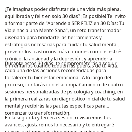
¿Te imaginas poder disfrutar de una vida más plena,
equilibrada y feliz en solo 30 días? ¡Es posible! Te invito
a formar parte de "Aprende a SER FELIZ en 30 Días: Tu
Viaje hacia una Mente Sana", un reto transformador
diseñado para brindarte las herramientas y
estrategias necesarias para cuidar tu salud mental,
prevenir los trastornos más comunes como el estrés
crónico, la ansiedad y la depresión, y aprender a
Durante estos 30 días, te comprometerás a seguir
enfrentarlos cuando toquen las puertas de tu vida.
cada una de las acciones recomendadas para
fortalecer tu bienestar emocional. A lo largo del
proceso, contarás con el acompañamiento de cuatro
sesiones personalizadas de psicología y coaching, en
la primera realizarás un diagnóstico inicial de tu salud
mental y recibirás las pautas específicas para
comenzar tu transformación.
En la segunda y tercera sesión, revisaremos tus
avances, ajustaremos lo necesario y te entregaré
nuevas acciones para implementar, mientras