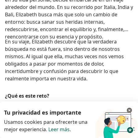
alrededor del mundo. En su recorrido por Italia, India y
Bali, Elizabeth busca más que solo un cambio de
entorno: busca sanar sus heridas internas,
redescubrirse, encontrar el equilibrio y, finalmente,
reencontrarse con su esencia y propósito.
En su viaje, Elizabeth descubre que la verdadera
búsqueda no está fuera, sino dentro de nosotros
mismos. Al igual que ella, muchas veces nos vemos
obligados a pasar por momentos de dolor,
incertidumbre y confusión para descubrir lo que
realmente importa en nuestra vida.
¿Qué es este reto?
Este reto es un viaje introspectivo y transformador
Tu privacidad es importante
que tiene como objetivo ayudarte a:
Usamos cookies para ofrecerte una
· Reconectar con tu propósito y autenticidad
mejor experiencia.
Leer más
.