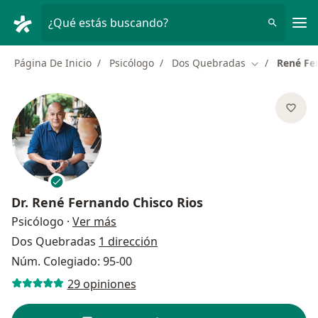
Men
¿Qué estás buscando?
Página De Inicio
Psicólogo
Dos Quebradas
René Fe
Cambiar de c
Dr.
René Fernando Chisco Rios
sobre las especializaciones
Psicólogo
·
Ver más
Dos Quebradas
1 dirección
Núm. Colegiado: 95-00
29 opiniones