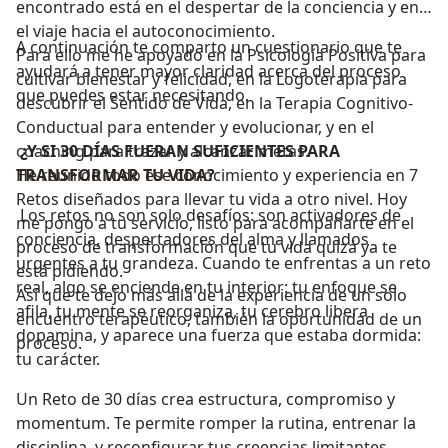
encontrado está en el despertar de la conciencia y en
el viaje hacia el autoconocimiento.
A continuación te comparto un cuestionario que te
Para ello me he apoyado en la Psicología Positiva para
ayudará a tener mayor claridad acerca del proceso
cultivar bienestar y felicidad, en la Logoterapia para
que puedes estar necesitando.
descubrir el Sentido de Vida, en la Terapia Cognitivo-
Conductual para entender y evolucionar, y en el
coaching para trazar y alcanzar metas.
¿Y SI 30 DÍAS FUERAN SUFICIENTES PARA
He reunido todo ese conocimiento y experiencia en 7
TRANSFORMAR TU VIDA?
Retos diseñados para llevar tu vida a otro nivel. Hoy
Los retos no son solo desafíos: son activadores de
me pongo a tu servicio, listo para acompañarte en el
conciencia, despertadores del alma y llamados
proceso de transformación que tu vida quizá ya te
urgentes a tu grandeza. Cuando te enfrentas a un reto
está pidiendo.
real, algo se enciende en tu interior: tu enfoque se
Así que te dejo más allá de la experiencia de un solo
afila, tu mente se reorganiza, tu cerebro libera
encuentro terapéutico, también la oportunidad de un
dopamina, y aparece una fuerza que estaba dormida:
proceso.
tu carácter.
Un Reto de 30 días crea estructura, compromiso y
momentum. Te permite romper la rutina, entrenar la
disciplina, y reconfigurar tus creencias limitantes.