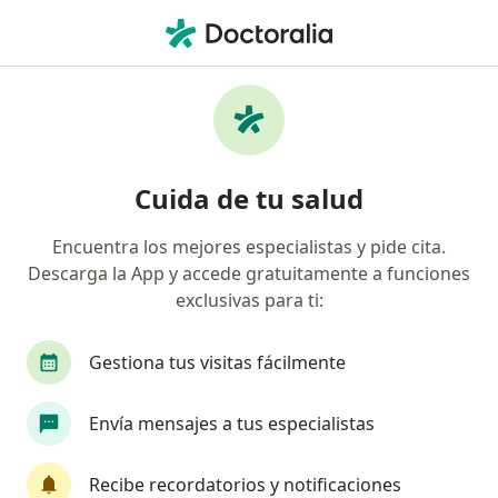
Men
Psiquiatra Infantil
Filtros
• 1
Seguro
Psiquiatras infantiles online
Cuida de tu salud
Encuentra los mejores especialistas y pide cita.
¿Cuál es tu compañía aseguradora?
Descarga la App y accede gratuitamente a funciones
Colmedica Medicina Prepagada S.A.
Grupo Pre
exclusivas para ti:
Gestiona tus visitas fácilmente
Envía mensajes a tus especialistas
Recibe recordatorios y notificaciones