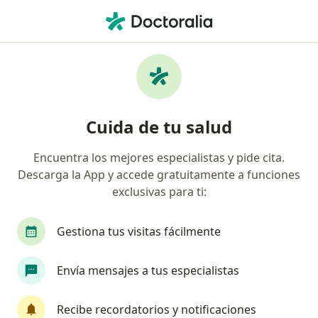
Men
Reumatólogo Pediátrico
Filtros
• 1
Reumatólogos pediátricos online
Cuida de tu salud
Encuentra los mejores especialistas y pide cita.
Descarga la App y accede gratuitamente a funciones
exclusivas para ti:
Gestiona tus visitas fácilmente
Dra. Sally Pino Hernandez
Envía mensajes a tus especialistas
Reumatólogo pediátrico
7 opiniones
Recibe recordatorios y notificaciones