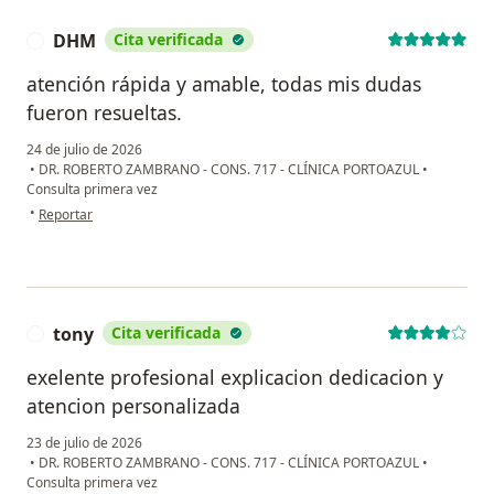
DHM
Cita verificada
D
atención rápida y amable, todas mis dudas
fueron resueltas.
24 de julio de 2026
•
DR. ROBERTO ZAMBRANO - CONS. 717 - CLÍNICA PORTOAZUL
•
Consulta primera vez
en opinión del usuario DHM
•
Reportar
tony
Cita verificada
T
exelente profesional explicacion dedicacion y
atencion personalizada
23 de julio de 2026
•
DR. ROBERTO ZAMBRANO - CONS. 717 - CLÍNICA PORTOAZUL
•
Consulta primera vez