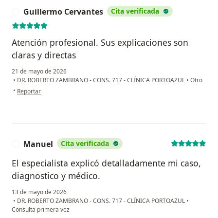
Guillermo Cervantes
Cita verificada
G
Atención profesional. Sus explicaciones son
claras y directas
21 de mayo de 2026
•
DR. ROBERTO ZAMBRANO - CONS. 717 - CLÍNICA PORTOAZUL
•
Otro
en opinión del usuario Guillermo Cervantes
•
Reportar
Manuel
Cita verificada
M
El especialista explicó detalladamente mi caso,
diagnostico y médico.
13 de mayo de 2026
•
DR. ROBERTO ZAMBRANO - CONS. 717 - CLÍNICA PORTOAZUL
•
Consulta primera vez
en opinión del usuario Manuel