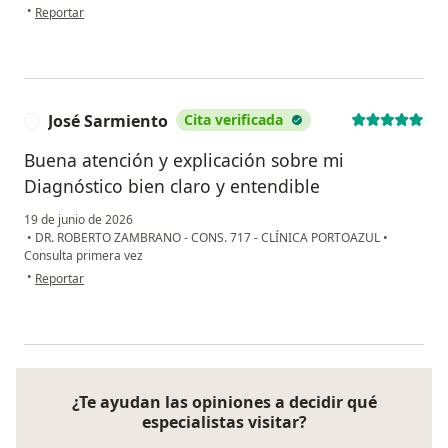
en opinión del usuario tony
•
Reportar
José Sarmiento
Cita verificada
J
Buena atención y explicación sobre mi
Diagnóstico bien claro y entendible
19 de junio de 2026
•
DR. ROBERTO ZAMBRANO - CONS. 717 - CLÍNICA PORTOAZUL
•
Consulta primera vez
en opinión del usuario José Sarmiento
•
Reportar
¿Te ayudan las opiniones a decidir qué
especialistas visitar?