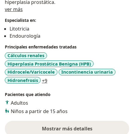
hiperplasia prostática.
Acerca de mí
ver más
Especialista en:
Litotricia
Endourología
Principales enfermedades tratadas
Cálculos renales
Hiperplasia Prostática Benigna (HPB)
Hidrocele/Varicocele
Incontinencia urinaria
a11y_sr_more_diseases
Hidronefrosis
+9
Pacientes que atiendo
Adultos
Niños a partir de 15 años
Mostrar más detalles
sobre la experiencia