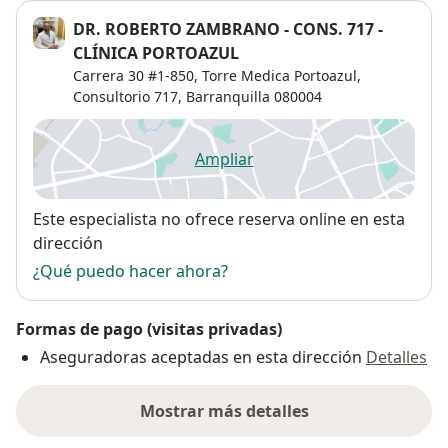
DR. ROBERTO ZAMBRANO - CONS. 717 -
CLÍNICA PORTOAZUL
Carrera 30 #1-850,
Torre Medica Portoazul,
Consultorio 717,
Barranquilla
080004
Ampliar
se abre en una nueva pestañ
Disponibilidad
Este especialista no ofrece reserva online en esta
dirección
¿Qué puedo hacer ahora?
Formas de pago (visitas privadas)
Aseguradoras aceptadas en esta dirección
Detalles
Mostrar más detalles
sobre la dirección