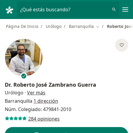
Men
¿Qué estás buscando?
Página De Inicio
Urólogo
Barranquilla
Roberto Jos
Cambiar de ciuda
Dr.
Roberto José Zambrano Guerra
sobre las especializaciones
Urólogo
·
Ver más
Barranquilla
1 dirección
Núm. Colegiado: 479841-2010
284 opiniones