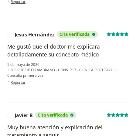
•
Reportar
Jesus Hernández
Cita verificada
J
Me gustó que el doctor me explicara
detalladamente su concepto médico
5 de mayo de 2026
•
DR. ROBERTO ZAMBRANO - CONS. 717 - CLÍNICA PORTOAZUL
•
Consulta primera vez
en opinión del usuario Jesus Hernández
•
Reportar
Javier B
Cita verificada
J
Muy buena atención y explicación del
tratamiento a seguir