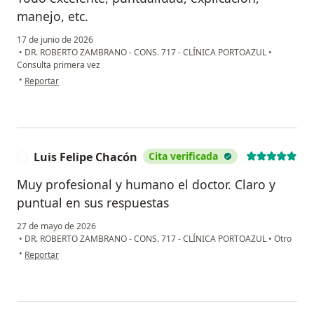
manejo, etc.
17 de junio de 2026
•
DR. ROBERTO ZAMBRANO - CONS. 717 - CLÍNICA PORTOAZUL
•
Consulta primera vez
en opinión del usuario Jesús Alfredo Rodríguez Lázaro
•
Reportar
Luis Felipe Chacón
Cita verificada
L
Muy profesional y humano el doctor. Claro y
puntual en sus respuestas
27 de mayo de 2026
•
DR. ROBERTO ZAMBRANO - CONS. 717 - CLÍNICA PORTOAZUL
•
Otro
en opinión del usuario Luis Felipe Chacón
•
Reportar