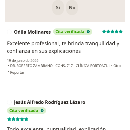
Si
No
Odila Molinares
Cita verificada
O
Excelente profesional, te brinda tranquilidad y
confianza en sus explicaciones
19 de junio de 2026
•
DR. ROBERTO ZAMBRANO - CONS. 717 - CLÍNICA PORTOAZUL
•
Otro
en opinión del usuario Odila Molinares
•
Reportar
Jesús Alfredo Rodríguez Lázaro
J
Cita verificada
Todo excelente, puntualidad, explicación,