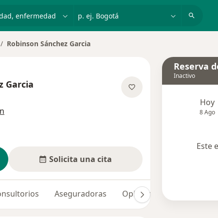
dad, enfermedad o nombre
p. ej. Bogotá
Robinson Sánchez Garcia
mbiar de ciudad
Reserva de
Inactivo
z Garcia
re las especializaciones
Hoy
ón
8 Ago
Este 
Solicita una cita
nsultorios
Aseguradoras
Opiniones (4)
Dudas s