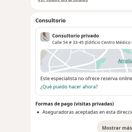
Consultorio
Consultorio privado
Calle 54 # 33-45 (Edificio Centro Médico
Ampli
se
Disponibilidad
Este especialista no ofrece reserva onlin
¿Qué puedo hacer ahora?
Formas de pago (visitas privadas)
Aseguradoras aceptadas en esta direcc
Mostrar más 
so