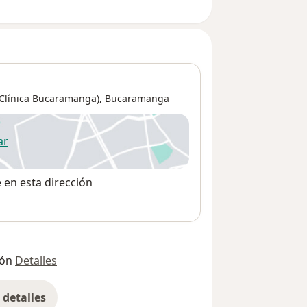
 Clínica Bucaramanga),
Bucaramanga
ar
 abre en una nueva pestaña
e en esta dirección
ión
Detalles
detalles
bre la dirección