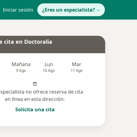
Iniciar sesión
¿Eres un especialista?
 cita en Doctoralia
Mañana
Lun
Mar
Mié
Jue
9 Ago
10 Ago
11 Ago
12 Ago
13 Ag
especialista no ofrece reserva de cita
en línea en esta dirección.
Solicita una cita
olucionadas (33)