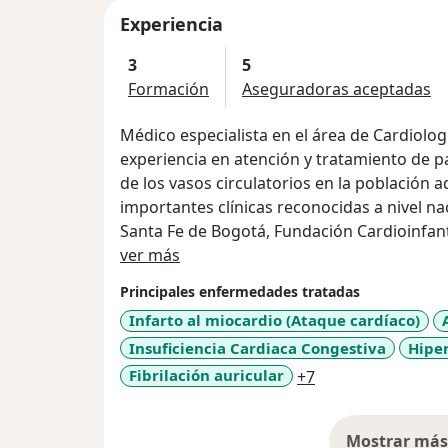
Experiencia
3
5
Formación
Aseguradoras aceptadas
Médico especialista en el área de Cardiolo
experiencia en atención y tratamiento de p
de los vasos circulatorios en la población
importantes clínicas reconocidas a nivel na
Santa Fe de Bogotá, Fundación Cardioinfant
Acerca de mí
Fundación Cardiovascular de Colombia)
ver más
Me oriento a la investigación acerca de los
Principales enfermedades tratadas
mundial, por lo cual he participado en cong
Infarto al miocardio (Ataque cardíaco)
apoyo a la formación académica nacional c
Insuficiencia Cardiaca Congestiva
Hiper
farmacéutica, me desempeño como instruct
Association para los cursos de Reanimaci
a11y_sr_more_di
Fibrilación auricular
+7
en el grupo Fundación Reanimación Colom
Mi objetivo principal es la promoción y pre
Mostrar más 
cardiovasculares a través de la educación d