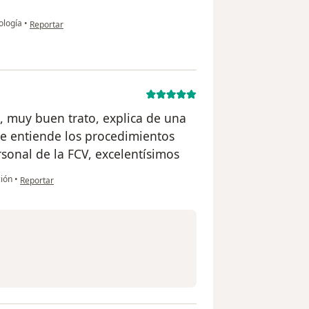
en opinión del usuario M.Esperanza Duarte
ología
•
Reportar
, muy buen trato, explica de una
te entiende los procedimientos
rsonal de la FCV, excelentísimos
en opinión del usuario Cuenta eliminada
ción
•
Reportar