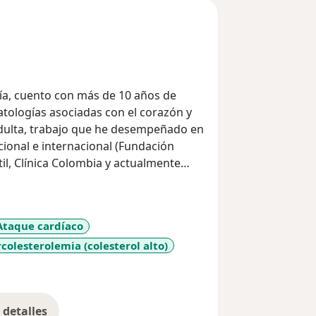
gía, cuento con más de 10 años de
atologías asociadas con el corazón y
 adulta, trabajo que he desempeñado en
cional e internacional (Fundación
il, Clínica Colombia y actualmente
 últimos avances y tratamientos a nivel
resos nacionales e internacionales,
Ataque cardíaco
omo speaker de la industria
colesterolemia (colesterol alto)
or certificado por la American Heart
ón Cardiopulmonar Básica y Avanzada
seases
bia.
vención de factores de riesgo
detalles
e la población con el fin de disminuir