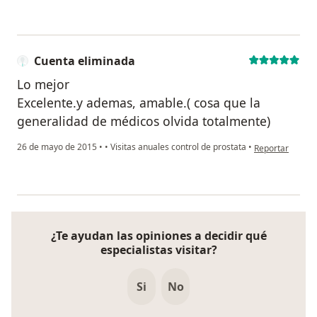
Cuenta eliminada
Lo mejor
Excelente.y ademas, amable.( cosa que la
generalidad de médicos olvida totalmente)
en opinión del 
26 de mayo de 2015
•
•
Visitas anuales control de prostata
•
Reportar
¿Te ayudan las opiniones a decidir qué
especialistas visitar?
Si
No