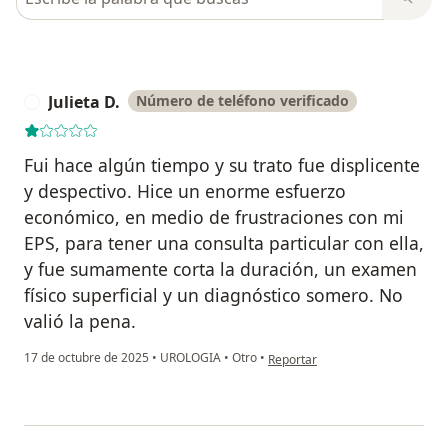
Julieta D.
Número de teléfono verificado
J
Fui hace algún tiempo y su trato fue displicente
y despectivo. Hice un enorme esfuerzo
económico, en medio de frustraciones con mi
EPS, para tener una consulta particular con ella,
y fue sumamente corta la duración, un examen
físico superficial y un diagnóstico somero. No
valió la pena.
en opinión del usuario Julieta D.
17 de octubre de 2025
•
UROLOGIA
•
Otro
•
Reportar