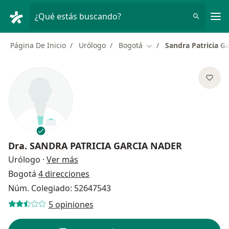
Men
¿Qué estás buscando?
Página De Inicio
Urólogo
Bogotá
Sandra Patricia G
Cambiar de ciudad
Dra.
SANDRA PATRICIA GARCIA NADER
sobre las especializaciones
Urólogo
·
Ver más
Bogotá
4 direcciones
Núm. Colegiado: 52647543
5 opiniones