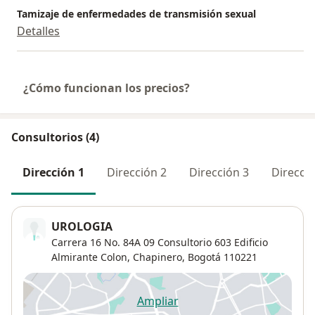
Tamizaje de enfermedades de transmisión sexual
Detalles
¿Cómo funcionan los precios?
Consultorios (4)
Dirección 1
Dirección 2
Dirección 3
Direcció
UROLOGIA
Carrera 16 No. 84A 09 Consultorio 603 Edificio
Almirante Colon,
Chapinero
,
Bogotá
110221
Ampliar
se abre en una nueva pestañ