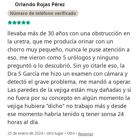
Orlando Rojas Pérez
O
Número de teléfono verificado
llevaba más de 30 años con una obstrucción en
la uretra, que me producía orinar con un
chorro muy pequeño, nunca le puse atención a
eso, me vieron como 5 urólogos y ninguno
preguntó o lo descubrió, Sin yo citarle eso, la
Dra S García me hizo un examen con cámara y
detectó el grave problema, me mandó a operar.
Las paredes de la vejiga están muy dañadas y si
no fuera por su concepto en algún momento la
vejiga hubiera "dicho" no trabajo más y desde
ese momento habría tenido q tener sonsa 24
horas al día.
en opinión del usuario Orlando Roj
25 de enero de 2024
•
otro lugar
•
Otro
•
Reportar