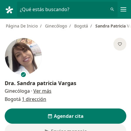
Men
¿Qué estás buscando?
Página De Inicio
Ginecólogo
Bogotá
Sandra Patricia V
Dra.
Sandra patricia Vargas
sobre las especializaciones
Ginecóloga
·
Ver más
Bogotá
1 dirección
Agendar cita