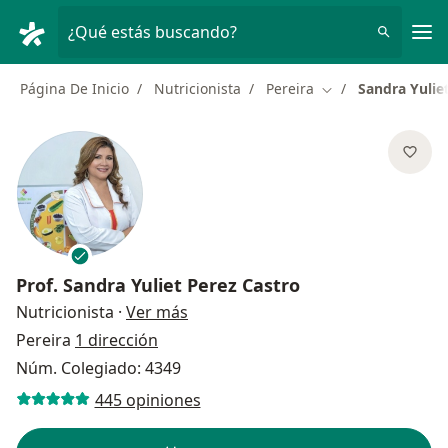
Men
¿Qué estás buscando?
Página De Inicio
Nutricionista
Pereira
Sandra Yulie
Cambiar de ciudad
Prof.
Sandra Yuliet Perez Castro
sobre las especializaciones
Nutricionista
·
Ver más
Pereira
1 dirección
Núm. Colegiado: 4349
445 opiniones