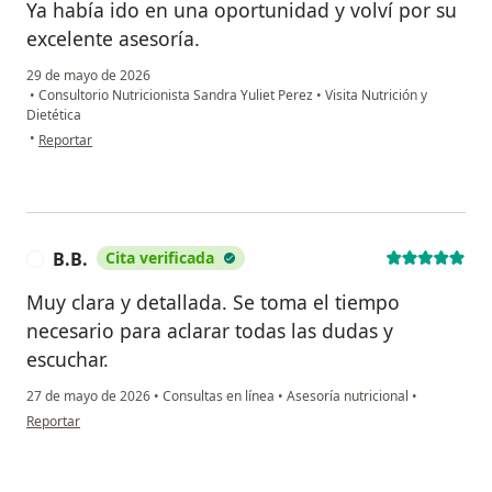
Ya había ido en una oportunidad y volví por su
excelente asesoría.
29 de mayo de 2026
•
Consultorio Nutricionista Sandra Yuliet Perez
•
Visita Nutrición y
Dietética
en opinión del usuario Kamila morales
•
Reportar
B.B.
Cita verificada
B
Muy clara y detallada. Se toma el tiempo
necesario para aclarar todas las dudas y
escuchar.
27 de mayo de 2026
•
Consultas en línea
•
Asesoría nutricional
•
en opinión del usuario B.B.
Reportar