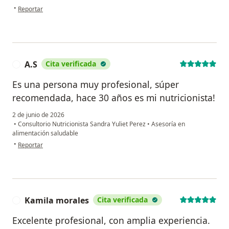
en opinión del usuario D.L.M
•
Reportar
A.S
Cita verificada
A
Es una persona muy profesional, súper
recomendada, hace 30 años es mi nutricionista!
2 de junio de 2026
•
Consultorio Nutricionista Sandra Yuliet Perez
•
Asesoría en
alimentación saludable
en opinión del usuario A.S
•
Reportar
Kamila morales
Cita verificada
K
Excelente profesional, con amplia experiencia.