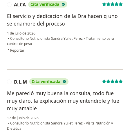
ALCA
Cita verificada
A
El servicio y dedicacion de la Dra hacen q uno
se enamore del proceso
1 de julio de 2026
•
Consultorio Nutricionista Sandra Yuliet Perez
•
Tratamiento para
control de peso
en opinión del usuario ALCA
•
Reportar
D.L.M
Cita verificada
D
Me pareció muy buena la consulta, todo fue
muy claro, la explicación muy entendible y fue
muy amable
17 de junio de 2026
•
Consultorio Nutricionista Sandra Yuliet Perez
•
Visita Nutrición y
Dietética