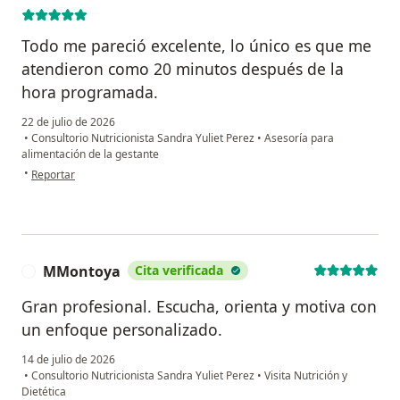
Todo me pareció excelente, lo único es que me
atendieron como 20 minutos después de la
hora programada.
22 de julio de 2026
•
Consultorio Nutricionista Sandra Yuliet Perez
•
Asesoría para
alimentación de la gestante
en opinión del usuario Katherine Henao Pelaez
•
Reportar
MMontoya
Cita verificada
M
Gran profesional. Escucha, orienta y motiva con
un enfoque personalizado.
14 de julio de 2026
•
Consultorio Nutricionista Sandra Yuliet Perez
•
Visita Nutrición y
Dietética