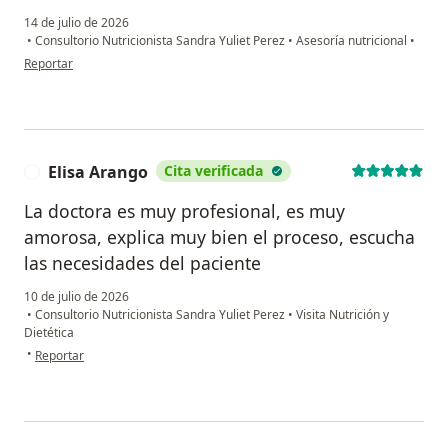
14 de julio de 2026
•
Consultorio Nutricionista Sandra Yuliet Perez
•
Asesoría nutricional
•
en opinión del usuario Zulma Marín
Reportar
Elisa Arango
Cita verificada
E
La doctora es muy profesional, es muy
amorosa, explica muy bien el proceso, escucha
las necesidades del paciente
10 de julio de 2026
•
Consultorio Nutricionista Sandra Yuliet Perez
•
Visita Nutrición y
Dietética
en opinión del usuario Elisa Arango
•
Reportar