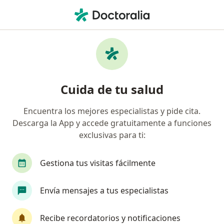
Men
Prediabetes • Pereira, Risaralda
Filtros
• 1
Seguro
Mapa
Especialistas en Prediabetes en Pereira
Cuida de tu salud
Encuentra los mejores especialistas y pide cita.
¿Qué especialidad estás buscando?
Descarga la App y accede gratuitamente a funciones
Internista
Nutricionista
Cardiólogo
exclusivas para ti:
Gestiona tus visitas fácilmente
Envía mensajes a tus especialistas
Recibe recordatorios y notificaciones