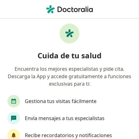
Men
Hígado Graso • Pereira, Risaralda
Filtros
• 1
Seguro
Mapa
Especialistas en Hígado graso en Pereira
Cuida de tu salud
Encuentra los mejores especialistas y pide cita.
¿Qué especialidad estás buscando?
Descarga la App y accede gratuitamente a funciones
Internista
Médico general
Nutricionista
exclusivas para ti:
Gestiona tus visitas fácilmente
Envía mensajes a tus especialistas
Recibe recordatorios y notificaciones