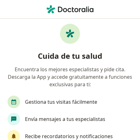
Men
Desnutrición • Pereira, Risaralda
Filtros
• 1
Seguro
Mapa
Especialistas en Desnutrición en Pereira
Cuida de tu salud
Encuentra los mejores especialistas y pide cita.
¿Qué especialidad estás buscando?
Descarga la App y accede gratuitamente a funciones
Pediatra
Nutricionista
Nutriólogo
O
exclusivas para ti:
Gestiona tus visitas fácilmente
Envía mensajes a tus especialistas
Recibe recordatorios y notificaciones