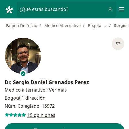
Men
¿Qué estás buscando?
Página De Inicio
Medico Alternativo
Bogotá
Sergio 
Cambiar de 
Dr.
Sergio Daniel Granados Perez
sobre las especializaciones
Medico alternativo
·
Ver más
Bogotá
1 dirección
Núm. Colegiado: 16972
15 opiniones