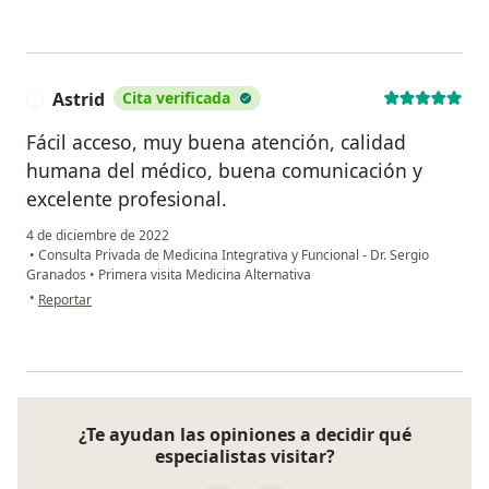
Astrid
Cita verificada
A
Fácil acceso, muy buena atención, calidad
humana del médico, buena comunicación y
excelente profesional.
4 de diciembre de 2022
•
Consulta Privada de Medicina Integrativa y Funcional - Dr. Sergio
Granados
•
Primera visita Medicina Alternativa
en opinión del usuario Astrid
•
Reportar
¿Te ayudan las opiniones a decidir qué
especialistas visitar?