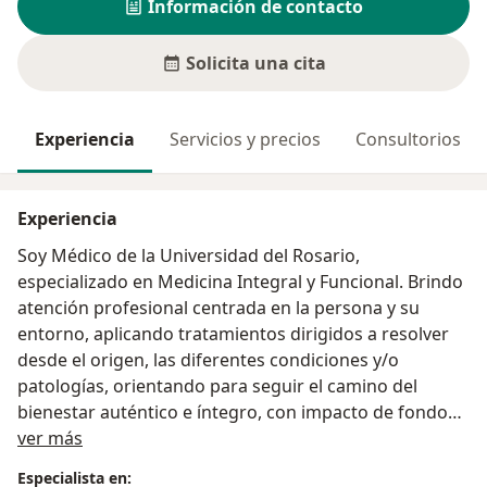
Información de contacto
Solicita una cita
Experiencia
Servicios y precios
Consultorios
Experiencia
Soy Médico de la Universidad del Rosario,
especializado en Medicina Integral y Funcional. Brindo
atención profesional centrada en la persona y su
entorno, aplicando tratamientos dirigidos a resolver
desde el origen, las diferentes condiciones y/o
patologías, orientando para seguir el camino del
bienestar auténtico e íntegro, con impacto de fondo
Acerca de mí
en la calidad de vida y en la de su familia.
ver más
Especialista en: