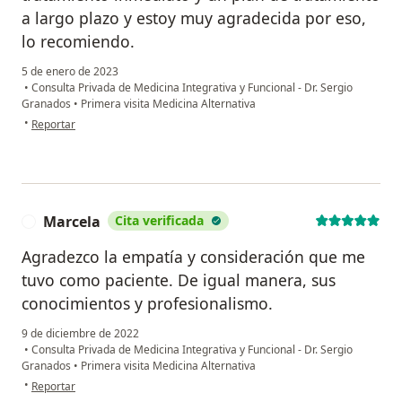
a largo plazo y estoy muy agradecida por eso,
lo recomiendo.
5 de enero de 2023
•
Consulta Privada de Medicina Integrativa y Funcional - Dr. Sergio
Granados
•
Primera visita Medicina Alternativa
en opinión del usuario Nasly Tobon
•
Reportar
Marcela
Cita verificada
M
Agradezco la empatía y consideración que me
tuvo como paciente. De igual manera, sus
conocimientos y profesionalismo.
9 de diciembre de 2022
•
Consulta Privada de Medicina Integrativa y Funcional - Dr. Sergio
Granados
•
Primera visita Medicina Alternativa
en opinión del usuario Marcela
•
Reportar