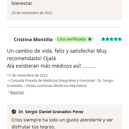
bienestar.
29 de noviembre de 2022
Cristina Montilla
Cita verificada
C
Un cambio de vida, feliz y satisfecha! Muy
recomendado! Ojalá
Ala existieran más médicos así! .........
17 de noviembre de 2022
•
Consulta Privada de Medicina Integrativa y Funcional - Dr. Sergio
Granados
•
Visitas sucesivas Medicina Alternativa
en opinión del usuario Cristina Montilla
•
Reportar
Dr. Sergio Daniel Granados Perez
Criss siempre ha sido un gusto atenderte y ver
disfrutar tus logros.