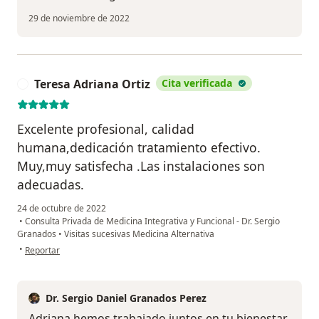
29 de noviembre de 2022
Teresa Adriana Ortiz
Cita verificada
T
Excelente profesional, calidad
humana,dedicación tratamiento efectivo.
Muy,muy satisfecha .Las instalaciones son
adecuadas.
24 de octubre de 2022
•
Consulta Privada de Medicina Integrativa y Funcional - Dr. Sergio
Granados
•
Visitas sucesivas Medicina Alternativa
en opinión del usuario Teresa Adriana Ortiz
•
Reportar
Dr. Sergio Daniel Granados Perez
Adriana hemos trabajado juntos en tu bienestar