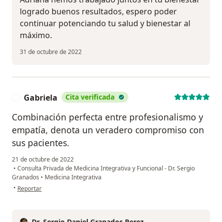
logrado buenos resultados, espero poder
continuar potenciando tu salud y bienestar al
máximo.
31 de octubre de 2022
Gabriela
Cita verificada
G
Combinación perfecta entre profesionalismo y
empatía, denota un veradero compromiso con
sus pacientes.
21 de octubre de 2022
•
Consulta Privada de Medicina Integrativa y Funcional - Dr. Sergio
Granados
•
Medicina Integrativa
en opinión del usuario Gabriela
•
Reportar
Dr. Sergio Daniel Granados Perez