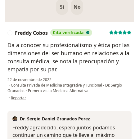
Si
No
Freddy Cobos
Cita verificada
F
Da a conocer su profesionalismo y ética por las
dimensiones del ser humano en relaciones a la
consulta médica, se nota la preocupación y
empatía por su par.
22 de noviembre de 2022
•
Consulta Privada de Medicina Integrativa y Funcional - Dr. Sergio
Granados
•
Primera visita Medicina Alternativa
en opinión del usuario Freddy Cobos
•
Reportar
Dr. Sergio Daniel Granados Perez
Freddy agradecido, espero juntos podamos
continuar un camino que te lleve al máximo