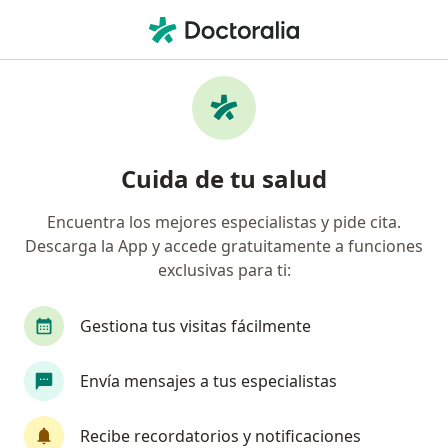
Men
Biodescodificación • Bogotá, Cundinamarca
Filtros
• 1
Seguro
Mapa
Especialistas en Biodescodificación Bogotá
Cuida de tu salud
Encuentra los mejores especialistas y pide cita.
¿Qué especialidad estás buscando?
Descarga la App y accede gratuitamente a funciones
Fisioterapeuta
Terapeuta complementario
exclusivas para ti:
Gestiona tus visitas fácilmente
Envía mensajes a tus especialistas
Recibe recordatorios y notificaciones