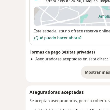
Carrera 7 Bis # 124 -56,
Usaquén
,
Bogot
Ampli
se
Disponibilidad
Este especialista no ofrece reserva onlin
¿Qué puedo hacer ahora?
Formas de pago (visitas privadas)
Aseguradoras aceptadas en esta direcc
Mostrar más 
so
Aseguradoras aceptadas
Se aceptan aseguradoras, pero la cobertura 