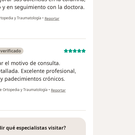
 y en seguimiento con la doctora.
en opinión del usuario Nicolás
topedia y Traumatología
•
Reportar
verificado
ar el motivo de consulta.
tallada. Excelente profesional,
 padecimientos crónicos.
en opinión del usuario Carlos Cardenas
e Ortopedia y Traumatología
•
Reportar
ir qué especialistas visitar?