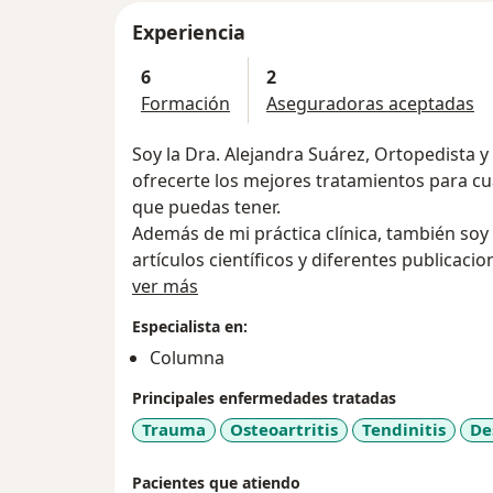
Experiencia
6
2
Formación
Aseguradoras aceptadas
Soy la Dra. Alejandra Suárez, Ortopedista 
ofrecerte los mejores tratamientos para c
que puedas tener.
Además de mi práctica clínica, también soy 
artículos científicos y diferentes publicaci
Acerca de mí
Gracias a mi especialización en educación
ver más
del Rosario/Pontificia Universidad Javerian
Especialista en:
comprensible tu condición y el tratamient
Columna
sigas las indicaciones y te recuperes lo má
Principales enfermedades tratadas
Trauma
Osteoartritis
Tendinitis
De
Pacientes que atiendo