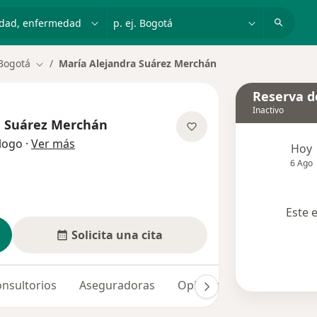
dad, enfermedad o nombre
p. ej. Bogotá
Bogotá
María Alejandra Suárez Merchán
Cambiar de ciudad
Reserva de
Inactivo
a Suárez Merchán
sobre las especializaciones
logo
·
Ver más
Hoy
6 Ago
Este 
Solicita una cita
nsultorios
Aseguradoras
Opiniones (45)
Dudas 