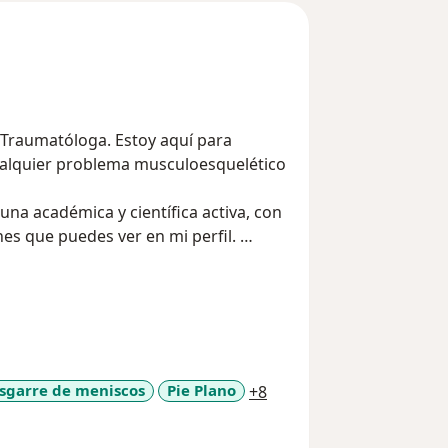
y Traumatóloga. Estoy aquí para
ualquier problema musculoesquelético
una académica y científica activa, con
ones que puedes ver en mi perfil.
 del Colegio Mayor de Nuestra Señora
a, puedo explicarte de manera clara y
o necesario, asegurándome de que
s pronto posible.
a11y_sr_more_diseases
sgarre de meniscos
Pie Plano
+8