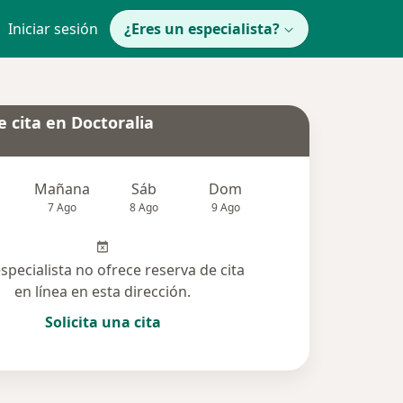
Iniciar sesión
¿Eres un especialista?
 cita en Doctoralia
Mañana
Sáb
Dom
Lun
Mar
7 Ago
8 Ago
9 Ago
10 Ago
11 Ag
especialista no ofrece reserva de cita
en línea en esta dirección.
Solicita una cita
solucionadas (25)