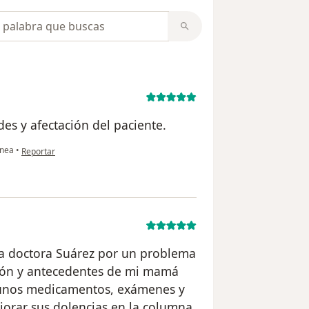
opiniones
es y afectación del paciente.
en opinión del usuario E.C.
ínea
•
Reportar
a doctora Suárez por un problema
ación y antecedentes de mi mamá
gunos medicamentos, exámenes y
orar sus dolencias en la columna,