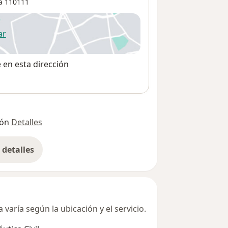
á
110111
ar
 abre en una nueva pestaña
e en esta dirección
ión
Detalles
detalles
bre la dirección
varía según la ubicación y el servicio.