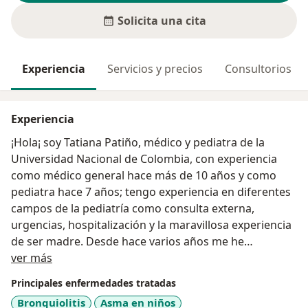
Solicita una cita
Experiencia
Servicios y precios
Consultorios
Experiencia
¡Hola¡ soy Tatiana Patiño, médico y pediatra de la
Universidad Nacional de Colombia, con experiencia
como médico general hace más de 10 años y como
pediatra hace 7 años; tengo experiencia en diferentes
campos de la pediatría como consulta externa,
urgencias, hospitalización y la maravillosa experiencia
de ser madre. Desde hace varios años me he
Acerca de mí
interesado por continuar mi aprendizaje en diferentes
ver más
áreas que me permitan velar por una infancia más
Principales enfermedades tratadas
saludable, feliz y con mejor calidad de vida por lo cual
Bronquiolitis
Asma en niños
aplico conocimientos sobre enfoque de medicina