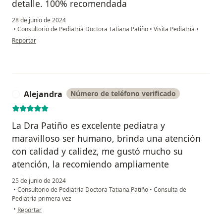
detalle. 100% recomendada
28 de junio de 2024
•
Consultorio de Pediatría Doctora Tatiana Patiño
•
Visita Pediatría
•
en opinión del usuario Cuenta eliminada
Reportar
Alejandra
Número de teléfono verificado
A
La Dra Patiño es excelente pediatra y
maravilloso ser humano, brinda una atención
con calidad y calidez, me gustó mucho su
atención, la recomiendo ampliamente
25 de junio de 2024
•
Consultorio de Pediatría Doctora Tatiana Patiño
•
Consulta de
Pediatría primera vez
en opinión del usuario Alejandra
•
Reportar