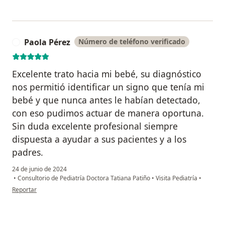
Paola Pérez
Número de teléfono verificado
P
Excelente trato hacia mi bebé, su diagnóstico
nos permitió identificar un signo que tenía mi
bebé y que nunca antes le habían detectado,
con eso pudimos actuar de manera oportuna.
Sin duda excelente profesional siempre
dispuesta a ayudar a sus pacientes y a los
padres.
24 de junio de 2024
•
Consultorio de Pediatría Doctora Tatiana Patiño
•
Visita Pediatría
•
en opinión del usuario Paola Pérez
Reportar