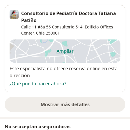
Consultorio de Pediatría Doctora Tatiana
Patiño
Calle 11 #6a 56 Consultorio 514. Edificio Offices
Center,
Chía
250001
Ampliar
se abre en una nueva pestañ
Disponibilidad
Este especialista no ofrece reserva online en esta
dirección
¿Qué puedo hacer ahora?
Mostrar más detalles
sobre la dirección
No se aceptan aseguradoras