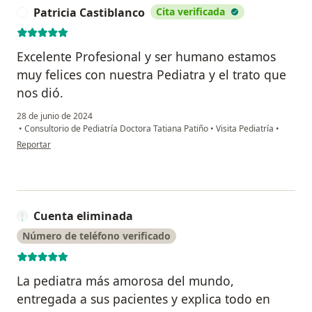
Patricia Castiblanco
Cita verificada
P
Excelente Profesional y ser humano estamos
muy felices con nuestra Pediatra y el trato que
nos dió.
28 de junio de 2024
•
Consultorio de Pediatría Doctora Tatiana Patiño
•
Visita Pediatría
•
en opinión del usuario Patricia Castiblanco
Reportar
Cuenta eliminada
Número de teléfono verificado
La pediatra más amorosa del mundo,
entregada a sus pacientes y explica todo en