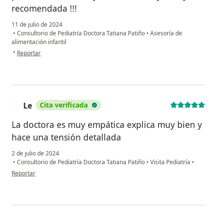
recomendada !!!
11 de julio de 2024
•
Consultorio de Pediatría Doctora Tatiana Patiño
•
Asesoría de
alimentación infantil
en opinión del usuario Alexandra Bastidas
•
Reportar
Le
Cita verificada
L
La doctora es muy empática explica muy bien y
hace una tensión detallada
2 de julio de 2024
•
Consultorio de Pediatría Doctora Tatiana Patiño
•
Visita Pediatría
•
en opinión del usuario Le
Reportar