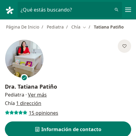
Men
¿Qué estás buscando?
Página De Inicio
Pediatra
Chía
Tatiana Patiño
Cambiar de ciudad
Dra.
Tatiana Patiño
sobre las especializaciones
Pediatra
·
Ver más
Chía
1 dirección
15 opiniones
Información de contacto