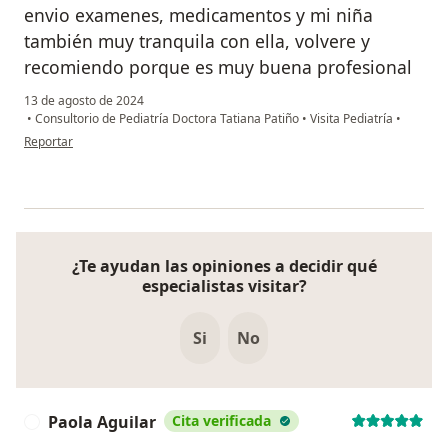
envio examenes, medicamentos y mi niña
también muy tranquila con ella, volvere y
recomiendo porque es muy buena profesional
13 de agosto de 2024
•
Consultorio de Pediatría Doctora Tatiana Patiño
•
Visita Pediatría
•
en opinión del usuario karen tatiana
Reportar
¿Te ayudan las opiniones a decidir qué
especialistas visitar?
Si
No
Paola Aguilar
Cita verificada
P