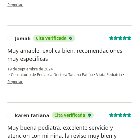
en opinión del usuario Cuenta eliminada
Reportar
Jomali
Cita verificada
J
Muy amable, explica bien, recomendaciones
muy específicas
19 de septiembre de 2024
•
Consultorio de Pediatría Doctora Tatiana Patiño
•
Visita Pediatría
•
en opinión del usuario Jomali
Reportar
karen tatiana
Cita verificada
K
Muy buena pediatra, excelente servicio y
atencion con mi niña, la reviso muy bien y