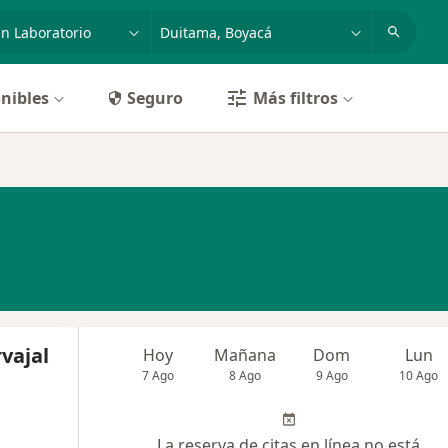
dad, enfermedad o nombre
p. ej. Bogotá
nibles
Seguro
Más filtros
rvajal
Hoy
Mañana
Dom
Lun
7 Ago
8 Ago
9 Ago
10 Ago
La reserva de citas en línea no está