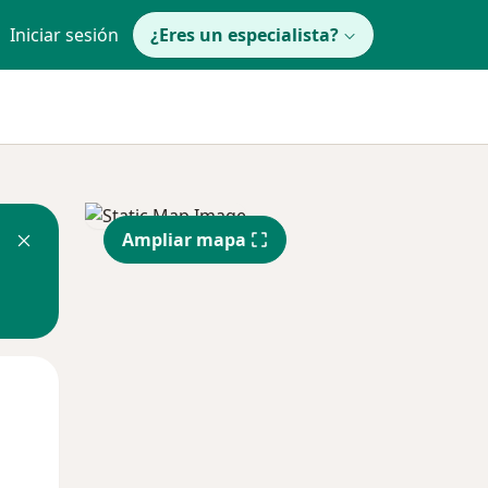
Iniciar sesión
¿Eres un especialista?
Ampliar mapa
Mar
Mié
Jue
11 Ago
12 Ago
13 Ago