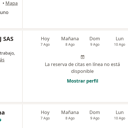
Duitama
•
Mapa
yuno
J SAS
Hoy
Mañana
Dom
Lun
7 Ago
8 Ago
9 Ago
10 Ago
trabajo,
ás
La reserva de citas en línea no está
disponible
Mostrar perfil
na
Hoy
Mañana
Dom
Lun
7 Ago
8 Ago
9 Ago
10 Ago