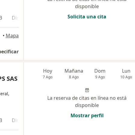
disponible
Solicita una cita
3
Dirección 4
Duitama
•
Mapa
pecificar
Hoy
Mañana
Dom
Lun
S SAS
7 Ago
8 Ago
9 Ago
10 Ago
eral,
La reserva de citas en línea no está
disponible
Mostrar perfil
3
Dirección 4
Dirección 5
Dirección 6