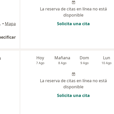
La reserva de citas en línea no está
disponible
sultorio 206, Sogamoso
•
Mapa
Solicita una cita
pecificar
a
Hoy
Mañana
Dom
Lun
7 Ago
8 Ago
9 Ago
10 Ago
La reserva de citas en línea no está
disponible
Solicita una cita