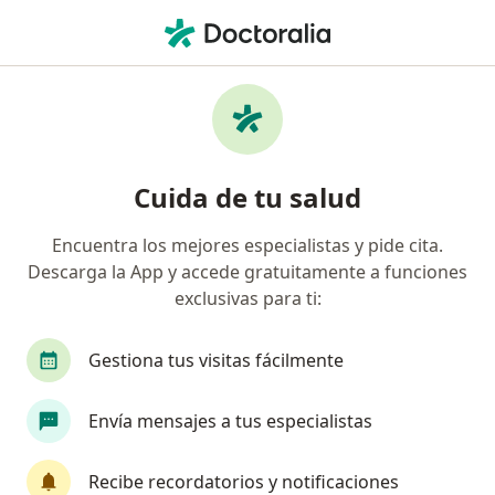
Men
Terapeuta Complementario • Medellín, Antioquia
Filtros
Seguro:
Unidad Administrativ
Profesionales en medicina complementaria
Cuida de tu salud
recomendados de Unidad Administrativa
Especial De Aeronáutica Civil en Medellín
Encuentra los mejores especialistas y pide cita.
Descarga la App y accede gratuitamente a funciones
exclusivas para ti:
Gestiona tus visitas fácilmente
Envía mensajes a tus especialistas
Dra. Juliana Valencia Oyuela
Recibe recordatorios y notificaciones
·
Ver más
Terapeuta complementario, Medico alternativo